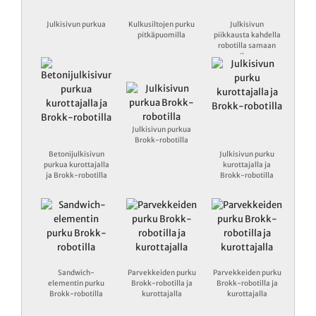
Julkisivun purkua
Kulkusiltojen purku
Julkisivun
pitkäpuomilla
piikkausta kahdella
robotilla samaan
aikaan
Julkisivun purkua
Brokk-robotilla
Betonijulkisivun
Julkisivun purku
purkua kurottajalla
kurottajalla ja
ja Brokk-robotilla
Brokk-robotilla
Sandwich-
Parvekkeiden purku
Parvekkeiden purku
elementin purku
Brokk-robotilla ja
Brokk-robotilla ja
Brokk-robotilla
kurottajalla
kurottajalla