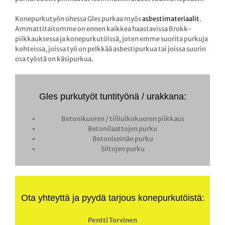
Konepurkutyön ohessa Gles purkaa myös
asbestimateriaalit
.
Ammattitaitomme on ennen kaikkea haastavissa Brokk-
piikkauksessa ja konepurkutöissä, joten emme suorita purkuja
kohteissa, joissa työ on pelkkää asbestipurkua tai joissa suurin
osa työstä on käsipurkua.
Gles purkutyöt tuntityönä / urakkana:
Betonikuoren / tiiliulkokuoren piikkaus
Betonilaattojen purku
Betoniseinän purku
Siltojen purku
Ota yhteyttä ja pyydä tarjous konepurkutöistä:
Pentti Torvinen