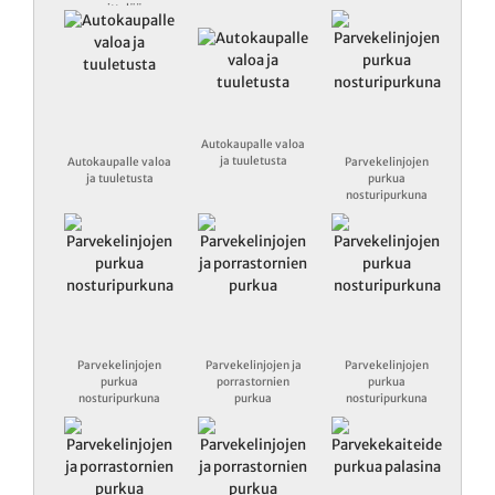
mittelöä
Autokaupalle valoa
ja tuuletusta
Autokaupalle valoa
Parvekelinjojen
ja tuuletusta
purkua
nosturipurkuna
Parvekelinjojen
Parvekelinjojen ja
Parvekelinjojen
purkua
porrastornien
purkua
nosturipurkuna
purkua
nosturipurkuna