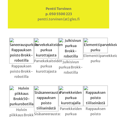
Pentti Torvinen
p. 050 5500 223
pentti.torvinen (at) gles.fi
Elementtiparvekkei
Parvekekaiteiden
purku
Julkisivun
Rappauksen
purkua
purkua Brokk-
poisto Brokk-
kurottajasta
robotilla
robotilla
Parvekkeiden
Rappauksen
Holvin
Sisäsaneerausta:
purkua
poisto
piikkaus Brokk