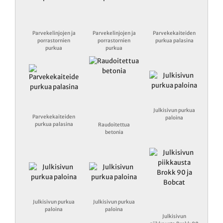
Parvekelinjojen ja
Parvekelinjojen ja
Parvekekaiteiden
porrastornien
porrastornien
purkua palasina
purkua
purkua
Julkisivun purkua
Parvekekaiteiden
paloina
purkua palasina
Raudoitettua
betonia
Julkisivun purkua
Julkisivun purkua
paloina
paloina
Julkisivun