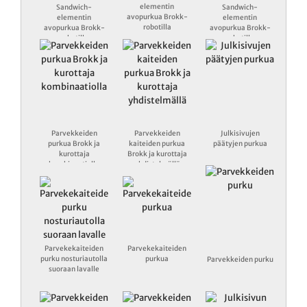
elementin
Sandwich-
Sandwich-
avopurkua Brokk-
elementin
elementin
robotilla
avopurkua Brokk-
avopurkua Brokk-
robotilla
robotilla
Parvekkeiden
Parvekkeiden
Julkisivujen
purkua Brokk ja
kaiteiden purkua
päätyjen purkua
kurottaja
Brokk ja kurottaja
kombinaatiolla
yhdistelmällä
Parvekekaiteiden
Parvekekaiteiden
purku nosturiautolla
purkua
Parvekkeiden purku
suoraan lavalle