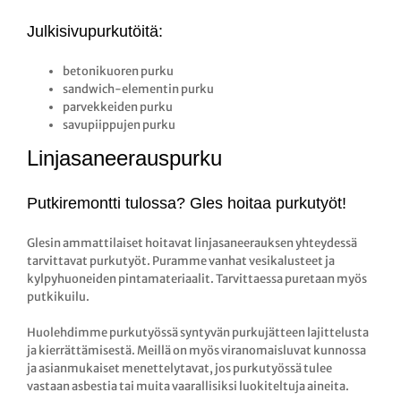
Julkisivupurkutöitä:
betonikuoren purku
sandwich-elementin purku
parvekkeiden purku
savupiippujen purku
Linjasaneerauspurku
Putkiremontti tulossa? Gles hoitaa purkutyöt!
Glesin ammattilaiset hoitavat linjasaneerauksen yhteydessä
tarvittavat purkutyöt. Puramme vanhat vesikalusteet ja
kylpyhuoneiden pintamateriaalit. Tarvittaessa puretaan myös
putkikuilu.
Huolehdimme purkutyössä syntyvän purkujätteen lajittelusta
ja kierrättämisestä. Meillä on myös viranomaisluvat kunnossa
ja asianmukaiset menettelytavat, jos purkutyössä tulee
vastaan asbestia tai muita vaarallisiksi luokiteltuja aineita.