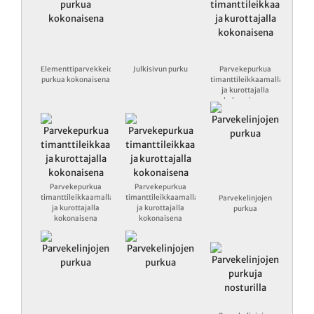
Elementtiparvekkeiden
Julkisivun purku
Parvekepurkua
purkua kokonaisena
timanttileikkaamalla
ja kurottajalla
kokonaisena
Parvekepurkua
Parvekepurkua
timanttileikkaamalla
timanttileikkaamalla
Parvekelinjojen
ja kurottajalla
ja kurottajalla
purkua
kokonaisena
kokonaisena