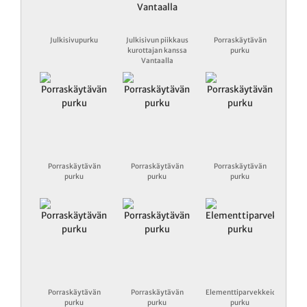
Julkisivupurku
Julkisivun piikkaus
Porraskäytävän
kurottajan kanssa
purku
Vantaalla
Porraskäytävän
Porraskäytävän
Porraskäytävän
purku
purku
purku
Porraskäytävän
Porraskäytävän
Elementtiparvekkeiden
purku
purku
purku