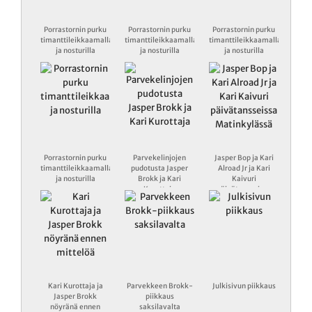
Porrastornin purku
Porrastornin purku
Porrastornin purku
timanttileikkaamalla
timanttileikkaamalla
timanttileikkaamalla
ja nosturilla
ja nosturilla
ja nosturilla
Porrastornin purku
Parvekelinjojen
Jasper Bop ja Kari
timanttileikkaamalla
pudotusta Jasper
Alroad Jr ja Kari
ja nosturilla
Brokk ja Kari
Kaivuri
Kurottaja
päivätansseissa
Matinkylässä
Kari Kurottaja ja
Parvekkeen Brokk-
Julkisivun piikkaus
Jasper Brokk
piikkaus
nöyränä ennen
saksilavalta