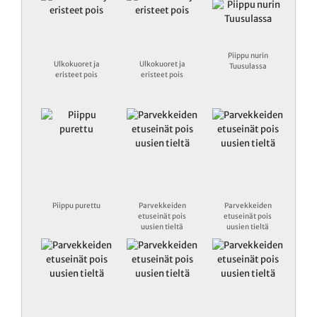
Piippu nurin
Ulkokuoret ja
Ulkokuoret ja
Tuusulassa
eristeet pois
eristeet pois
Piippu purettu
Parvekkeiden
Parvekkeiden
etuseinät pois
etuseinät pois
uusien tieltä
uusien tieltä