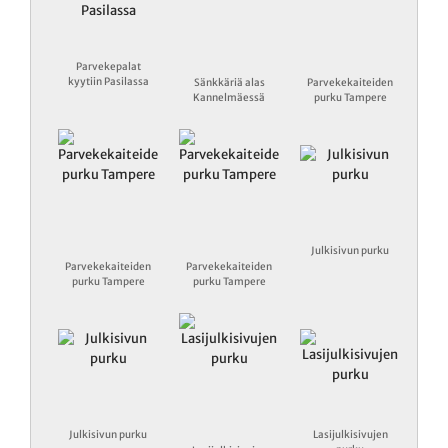
Parvekepalat
kyytiin Pasilassa
Sänkkäriä alas
Parvekekaiteiden
Kannelmäessä
purku Tampere
Julkisivun purku
Parvekekaiteiden
Parvekekaiteiden
purku Tampere
purku Tampere
Julkisivun purku
Lasijulkisivujen