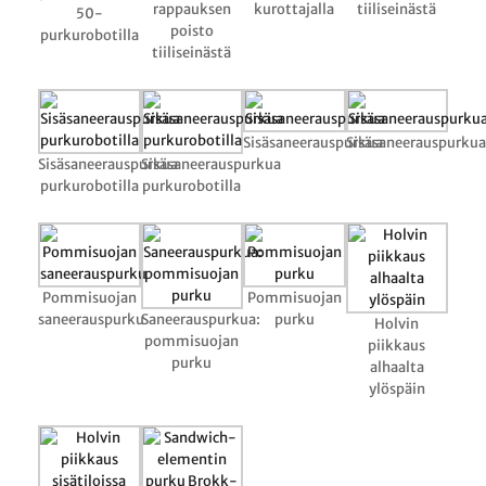
rappauksen
kurottajalla
tiiliseinästä
50-
poisto
purkurobotilla
tiiliseinästä
Sisäsaneerauspurkua
Sisäsaneerauspurkua
Sisäsaneerauspurkua
Sisäsaneerauspurkua
purkurobotilla
purkurobotilla
Pommisuojan
Pommisuojan
saneerauspurku
Saneerauspurkua:
purku
Holvin
pommisuojan
piikkaus
purku
alhaalta
ylöspäin