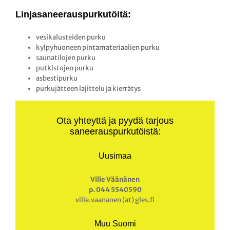
Linjasaneerauspurkutöitä:
vesikalusteiden purku
kylpyhuoneen pintamateriaalien purku
saunatilojen purku
putkistojen purku
asbestipurku
purkujätteen lajittelu ja kierrätys
Ota yhteyttä ja pyydä tarjous
saneerauspurkutöistä:
Uusimaa
Ville Väänänen
p. 044 5540590
ville.vaananen (at) gles.fi
Muu Suomi