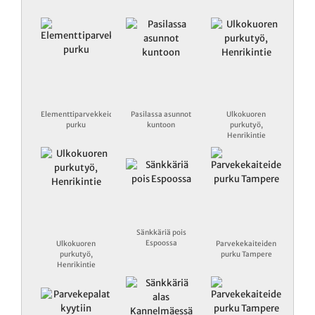
Elementtiparvekkeiden
Pasilassa asunnot
Ulkokuoren
purku
kuntoon
purkutyö,
Henrikintie
Sänkkäriä pois
Espoossa
Ulkokuoren
Parvekekaiteiden
purkutyö,
purku Tampere
Henrikintie