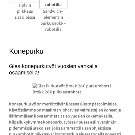
Holvin
piikkaus
Sandwich-
sisätiloissa
elementin
purku Brokk-
robotilla
Konepurku
Gles-konepurkutyöt vuosien vankalla
osaamisella!
Brokk 260 piikkausrobotti
Konepurkutyö on merkittävänä osana Gles:n päätoimialaa.
Käytössämme on maailman johtavien valmistajien koneet ja
äärimmäisen kova ammattitaito vuosien kokemuksella.
Kilpailukykymme konepurkutyössä nousee esiin varsinkin
pidemmissä urakoissa, joissa ammattilaisen ohjaksissa
purkurobotit piikkaavat isommatkin alueet todella nopeasti.