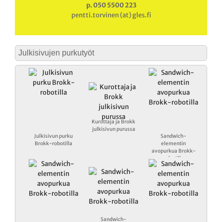
p. 050 5500 223
pentti.torvinen (at) gles.fi
Julkisivujen purkutyöt
Kurottaja ja Brokk
julkisivun purussa
Julkisivun purku
Sandwich-
Brokk-robotilla
elementin
avopurkua Brokk-
robotilla
Sandwich-