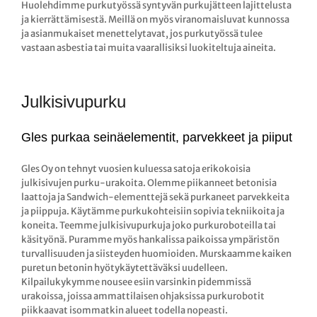
Huolehdimme purkutyössä syntyvän purkujätteen lajittelusta
ja kierrättämisestä. Meillä on myös viranomaisluvat kunnossa
ja asianmukaiset menettelytavat, jos purkutyössä tulee
vastaan asbestia tai muita vaarallisiksi luokiteltuja aineita.
Julkisivupurku
Gles purkaa seinäelementit, parvekkeet ja piiput
Gles Oy on tehnyt vuosien kuluessa satoja erikokoisia
julkisivujen purku-urakoita. Olemme piikanneet betonisia
laattoja ja Sandwich-elementtejä sekä purkaneet parvekkeita
ja piippuja. Käytämme purkukohteisiin sopivia tekniikoita ja
koneita. Teemme julkisivupurkuja joko purkuroboteilla tai
käsityönä. Puramme myös hankalissa paikoissa ympäristön
turvallisuuden ja siisteyden huomioiden. Murskaamme kaiken
puretun betonin hyötykäytettäväksi uudelleen.
Kilpailukykymme nousee esiin varsinkin pidemmissä
urakoissa, joissa ammattilaisen ohjaksissa purkurobotit
piikkaavat isommatkin alueet todella nopeasti.