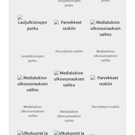
purku
Lasijulkisivujen
purku
Parvekkeet roskiin
Medialukion
ulkovuorauksen
Lasijulkisivujen
vaihto
purku
Medialukion
Parvekkeet roskiin
ulkovuorauksen
Medialukion
vaihto
ulkovuorauksen
vaihto