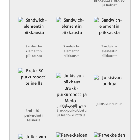
piikkausta Brokk 90
ja Bobcat
Sandwich-
Sandwich-
Sandwich-
elementin
elementin
elementin
piikkausta
piikkausta
piikkausta
Julkisivun purkua
Julkisivun piikkaus
Brokk-purkurobotti
Brokk 50 -
ja Merlo-kurottaja
purkurobotti
telineillä