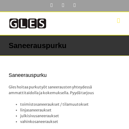
Skip
Facebook
YouTube
LinkedIn
to
content
Saneerauspurku
Saneerauspurku
Gles hoitaa purkutyöt saneerausten yhteydessä
ammattitaidolla ja kokemuksella. Pyydä tarjous
toimistosaneeraukset / tilamuutokset
linjasaneeraukset
julkisivusaneeraukset
vahinkosaneeraukset