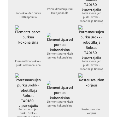
Parvekkeiden purku
Haltijapolulla
Parvekkeiden purku
Porrasnousujen
Haltijapolulla
purku Brokk-
robotilla ja Bobcat
T40180-kurottajalla
Elementtiparvekkeiden
purkua kokonaisina
Elementtiparvekkeiden
Porrasnousujen
purkua kokonaisina
purku Brokk-
robotilla ja Bobcat
T40180-kurottajalla
Elementtiparvekkeiden
purkua kokonaisina
Porrasnousujen
Kosteusvaurion
purku Brokk-
korjaus