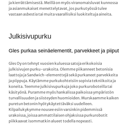
ja kierrättämisestä. Meillä on myös viranomaisluvat kunnossa
ja asianmukaiset menettelytavat, jos purkutyössä tulee
vastaan asbestia tai muita vaarallisiksi luokiteltuja aineita.
Julkisivupurku
Gles purkaa seinäelementit, parvekkeet ja piiput
Gles Oy on tehnyt vuosien kuluessa satoja erikokoisia
julkisivujen purku-urakoita. Olemme piikanneet betonisia
laattoja ja Sandwich-elementtejä sekä purkaneet parvekkeita
ja piippuja. Käytämme purkukohteisiin sopivia tekniikoita ja
koneita. Teemme julkisivupurkuja joko purkuroboteilla tai
käsityönä. Puramme myös hankalissa paikoissa ympäristön
turvallisuuden ja siisteyden huomioiden. Murskaamme kaiken
puretun betonin hyötykäytettäväksi uudelleen.
Kilpailukykymme nousee esiin varsinkin pidemmissä
urakoissa, joissa ammattilaisen ohjaksissa purkurobotit
piikkaavat isommatkin alueet todella nopeasti.