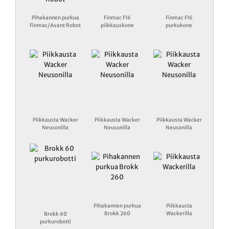
Pihakannen purkua
Finmac F16
Finmac F16
Finmac/Avant Robot
piikkauskone
purkukone
Piikkausta Wacker
Piikkausta Wacker
Piikkausta Wacker
Neusonilla
Neusonilla
Neusonilla
Pihakannen purkua
Piikkausta
Brokk 260
Wackerilla
Brokk 60
purkurobotti