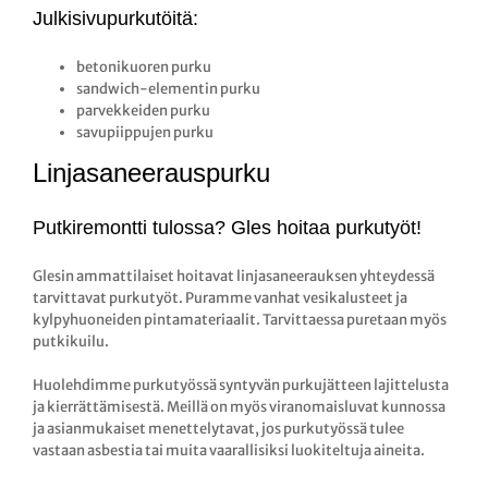
Julkisivupurkutöitä:
betonikuoren purku
sandwich-elementin purku
parvekkeiden purku
savupiippujen purku
Linjasaneerauspurku
Putkiremontti tulossa? Gles hoitaa purkutyöt!
Glesin ammattilaiset hoitavat linjasaneerauksen yhteydessä
tarvittavat purkutyöt. Puramme vanhat vesikalusteet ja
kylpyhuoneiden pintamateriaalit. Tarvittaessa puretaan myös
putkikuilu.
Huolehdimme purkutyössä syntyvän purkujätteen lajittelusta
ja kierrättämisestä. Meillä on myös viranomaisluvat kunnossa
ja asianmukaiset menettelytavat, jos purkutyössä tulee
vastaan asbestia tai muita vaarallisiksi luokiteltuja aineita.