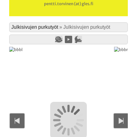
pentti.torvinen (at) gles.fi
Julkisivujen purkutyöt
»
Julkisivujen purkutyöt