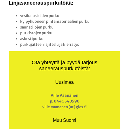
Linjasaneerauspurkutöitä:
vesikalusteiden purku
kylpyhuoneen pintamateriaalien purku
saunatilojen purku
putkistojen purku
asbestipurku
purkujätteen lajittelu ja kierrätys
Ota yhteyttä ja pyydä tarjous
saneerauspurkutöistä:
Uusimaa
Ville Väänänen
p. 044 5540590
ville.vaananen (at) gles.fi
Muu Suomi