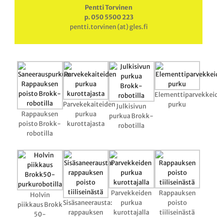
Pentti Torvinen
p. 050 5500 223
pentti.torvinen (at) gles.fi
Elementtiparvekkei
Parvekekaiteiden
purku
Julkisivun
Rappauksen
purkua
purkua Brokk-
poisto Brokk-
kurottajasta
robotilla
robotilla
Parvekkeiden
Rappauksen
Holvin
Sisäsaneerausta:
purkua
poisto
piikkaus Brokk
rappauksen
kurottajalla
tiiliseinästä
50-