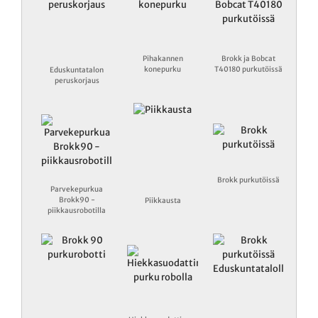
Pihakannen
Brokk ja Bobcat
konepurku
T40180 purkutöissä
Eduskuntatalon
peruskorjaus
Brokk purkutöissä
Parvekepurkua
Brokk90 -
Piikkausta
piikkausrobotilla