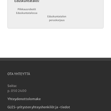
Piikkausrobotit
Eduskuntatalossa
Eduskuntatalon
peruskorjaus
OTA YHTEYTTÄ
Soita:
p. 050 2400
Yhteydenottolomake
GLES-yritysten yhteyshenkilöt ja -tiedot