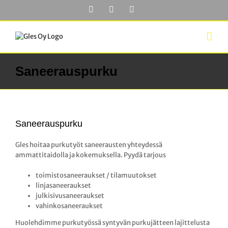
Skip
Facebook
YouTube
LinkedIn
to
content
Saneerauspurku
Saneerauspurku
Gles hoitaa purkutyöt saneerausten yhteydessä
ammattitaidolla ja kokemuksella. Pyydä tarjous
toimistosaneeraukset / tilamuutokset
linjasaneeraukset
julkisivusaneeraukset
vahinkosaneeraukset
Huolehdimme purkutyössä syntyvän purkujätteen lajittelusta