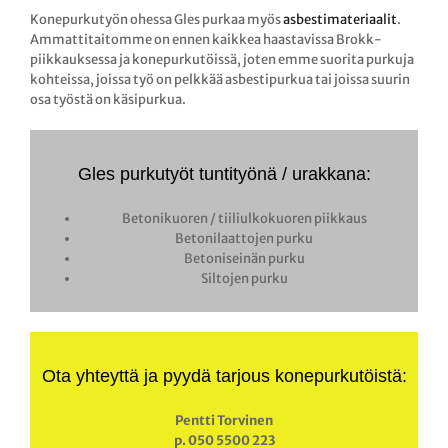
Konepurkutyön ohessa Gles purkaa myös
asbestimateriaalit
.
Ammattitaitomme on ennen kaikkea haastavissa Brokk-
piikkauksessa ja konepurkutöissä, joten emme suorita purkuja
kohteissa, joissa työ on pelkkää asbestipurkua tai joissa suurin
osa työstä on käsipurkua.
Gles purkutyöt tuntityönä / urakkana:
Betonikuoren / tiiliulkokuoren piikkaus
Betonilaattojen purku
Betoniseinän purku
Siltojen purku
Ota yhteyttä ja pyydä tarjous konepurkutöistä:
Pentti Torvinen
p. 050 5500 223