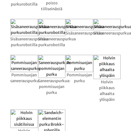
poisto
purkurobotilla
tiiliseinästä
Sisäsaneerauspurkua
Sisäsaneerauspurkua
Sisäsaneerauspurkua
Sisäsaneerauspurkua
purkurobotilla
purkurobotilla
Pommisuojan
Pommisuojan
saneerauspurku
Saneerauspurkua:
purku
Holvin
pommisuojan
piikkaus
purku
alhaalta
ylöspäin
Holvin