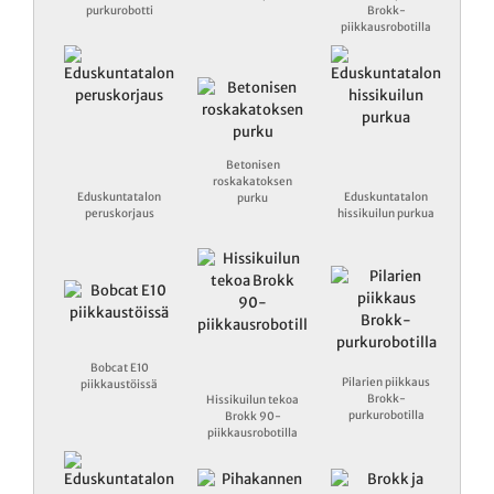
purkurobotti
Brokk-
piikkausrobotilla
Betonisen
roskakatoksen
Eduskuntatalon
Eduskuntatalon
purku
peruskorjaus
hissikuilun purkua
Bobcat E10
Pilarien piikkaus
piikkaustöissä
Brokk-
Hissikuilun tekoa
purkurobotilla
Brokk 90-
piikkausrobotilla