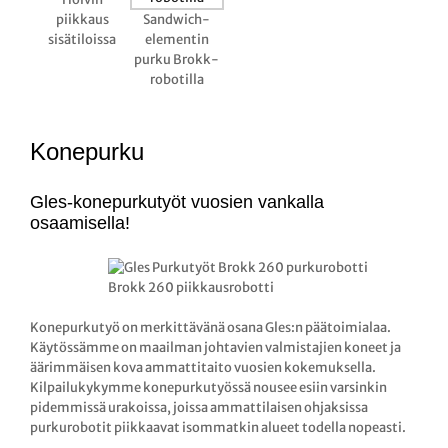
piikkaus
Sandwich-
sisätiloissa
elementin
purku Brokk-
robotilla
Konepurku
Gles-konepurkutyöt vuosien vankalla
osaamisella!
Brokk 260 piikkausrobotti
Konepurkutyö on merkittävänä osana Gles:n päätoimialaa.
Käytössämme on maailman johtavien valmistajien koneet ja
äärimmäisen kova ammattitaito vuosien kokemuksella.
Kilpailukykymme konepurkutyössä nousee esiin varsinkin
pidemmissä urakoissa, joissa ammattilaisen ohjaksissa
purkurobotit piikkaavat isommatkin alueet todella nopeasti.