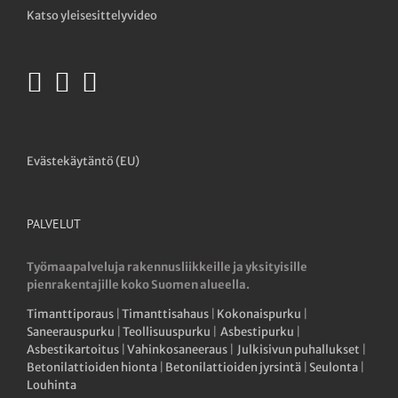
Katso yleisesittelyvideo
Evästekäytäntö (EU)
PALVELUT
Työmaapalveluja rakennusliikkeille ja yksityisille
pienrakentajille koko Suomen alueella.
Timanttiporaus
|
Timanttisahaus
|
Kokonaispurku
|
Saneerauspurku
|
Teollisuuspurku
|
Asbestipurku
|
Asbestikartoitus
|
Vahinkosaneeraus
|
Julkisivun puhallukset
|
Betonilattioiden hionta
|
Betonilattioiden jyrsintä
|
Seulonta
|
Louhinta