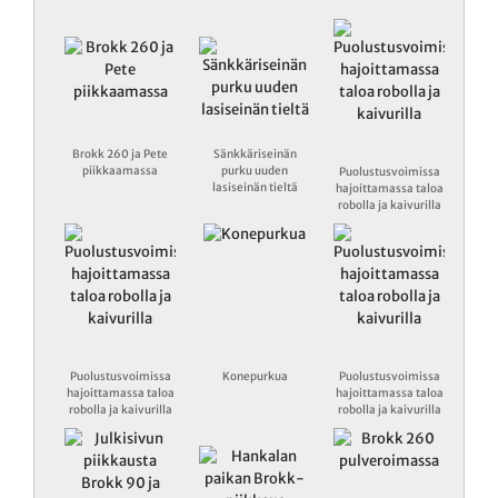
Brokk 260 ja Pete
Sänkkäriseinän
piikkaamassa
purku uuden
Puolustusvoimissa
lasiseinän tieltä
hajoittamassa taloa
robolla ja kaivurilla
Puolustusvoimissa
Konepurkua
Puolustusvoimissa
hajoittamassa taloa
hajoittamassa taloa
robolla ja kaivurilla
robolla ja kaivurilla