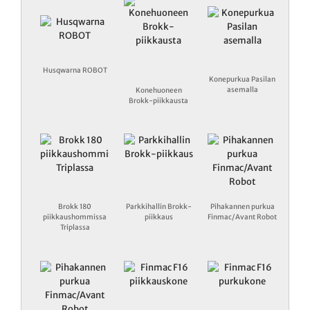
Husqwarna ROBOT
Konepurkua Pasilan
asemalla
Konehuoneen
Brokk-piikkausta
Brokk 180
Parkkihallin Brokk-
Pihakannen purkua
piikkaushommissa
piikkaus
Finmac/Avant Robot
Triplassa