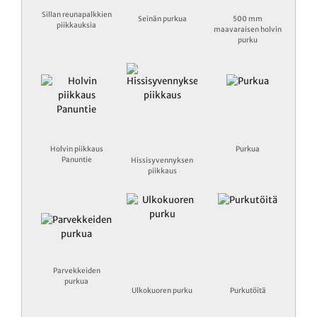
Sillan reunapalkkien
Seinän purkua
500 mm
piikkauksia
maavaraisen holvin
purku
Holvin piikkaus
Purkua
Panuntie
Hissisyvennyksen
piikkaus
Parvekkeiden
purkua
Ulkokuoren purku
Purkutöitä