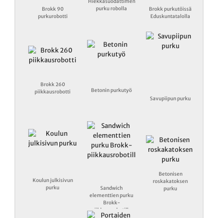
Hiekkasuodattimen
purku robolla
Brokk 90
Brokk purkutöissä
purkurobotti
Eduskuntatalolla
Brokk 260
Betonin purkutyö
piikkausrobotti
Savupiipun purku
Betonisen
Koulun julkisivun
roskakatoksen
purku
Sandwich
purku
elementtien purku
Brokk-
piikkausrobotilla