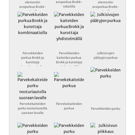
avopurkua Brokk-
elementin
elementin
robotilla
avopurkua Brokk-
avopurkua Brokk-
robotilla
robotilla
Parvekkeiden
Parvekkeiden
Julkisivujen
purkua Brokk ja
kaiteiden purkua
päätyjen purkua
kurottaja
Brokk ja kurottaja
kombinaatiolla
yhdistelmällä
Parvekekaiteiden
Parvekekaiteiden
purku nosturiautolla
purkua
Parvekkeiden purku
suoraan lavalle