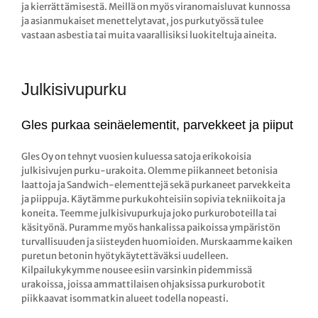
ja kierrättämisestä. Meillä on myös viranomaisluvat kunnossa
ja asianmukaiset menettelytavat, jos purkutyössä tulee
vastaan asbestia tai muita vaarallisiksi luokiteltuja aineita.
Julkisivupurku
Gles purkaa seinäelementit, parvekkeet ja piiput
Gles Oy on tehnyt vuosien kuluessa satoja erikokoisia
julkisivujen purku-urakoita. Olemme piikanneet betonisia
laattoja ja Sandwich-elementtejä sekä purkaneet parvekkeita
ja piippuja. Käytämme purkukohteisiin sopivia tekniikoita ja
koneita. Teemme julkisivupurkuja joko purkuroboteilla tai
käsityönä. Puramme myös hankalissa paikoissa ympäristön
turvallisuuden ja siisteyden huomioiden. Murskaamme kaiken
puretun betonin hyötykäytettäväksi uudelleen.
Kilpailukykymme nousee esiin varsinkin pidemmissä
urakoissa, joissa ammattilaisen ohjaksissa purkurobotit
piikkaavat isommatkin alueet todella nopeasti.