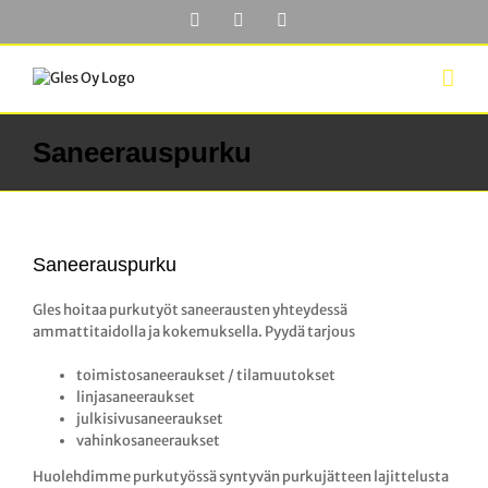
Skip
Facebook
YouTube
LinkedIn
to
content
Saneerauspurku
Saneerauspurku
Gles hoitaa purkutyöt saneerausten yhteydessä
ammattitaidolla ja kokemuksella. Pyydä tarjous
toimistosaneeraukset / tilamuutokset
linjasaneeraukset
julkisivusaneeraukset
vahinkosaneeraukset
Huolehdimme purkutyössä syntyvän purkujätteen lajittelusta