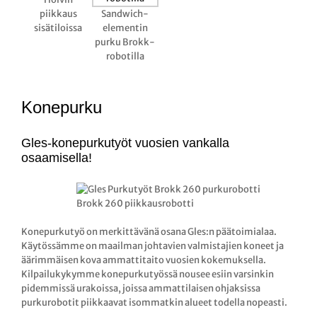
piikkaus
Sandwich-
sisätiloissa
elementin
purku Brokk-
robotilla
Konepurku
Gles-konepurkutyöt vuosien vankalla
osaamisella!
Brokk 260 piikkausrobotti
Konepurkutyö on merkittävänä osana Gles:n päätoimialaa.
Käytössämme on maailman johtavien valmistajien koneet ja
äärimmäisen kova ammattitaito vuosien kokemuksella.
Kilpailukykymme konepurkutyössä nousee esiin varsinkin
pidemmissä urakoissa, joissa ammattilaisen ohjaksissa
purkurobotit piikkaavat isommatkin alueet todella nopeasti.