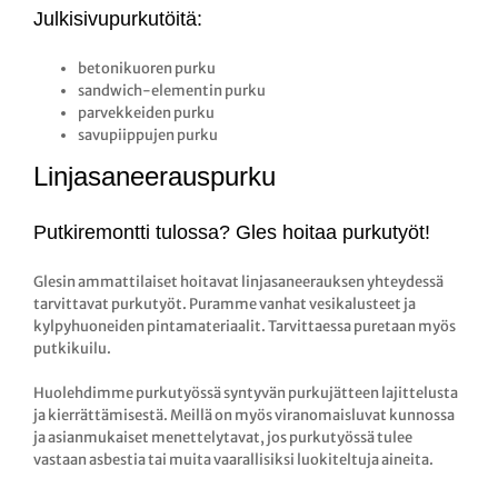
Julkisivupurkutöitä:
betonikuoren purku
sandwich-elementin purku
parvekkeiden purku
savupiippujen purku
Linjasaneerauspurku
Putkiremontti tulossa? Gles hoitaa purkutyöt!
Glesin ammattilaiset hoitavat linjasaneerauksen yhteydessä
tarvittavat purkutyöt. Puramme vanhat vesikalusteet ja
kylpyhuoneiden pintamateriaalit. Tarvittaessa puretaan myös
putkikuilu.
Huolehdimme purkutyössä syntyvän purkujätteen lajittelusta
ja kierrättämisestä. Meillä on myös viranomaisluvat kunnossa
ja asianmukaiset menettelytavat, jos purkutyössä tulee
vastaan asbestia tai muita vaarallisiksi luokiteltuja aineita.