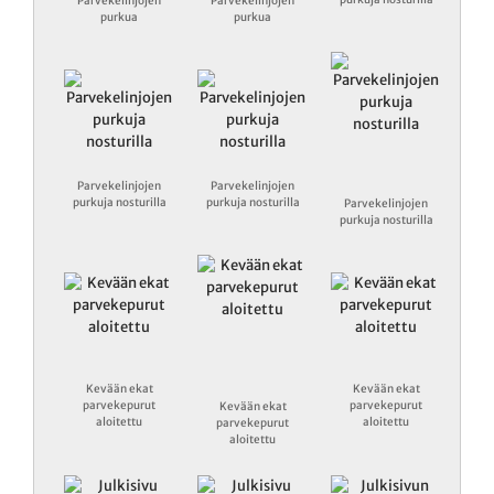
Parvekelinjojen
Parvekelinjojen
purkua
purkua
Parvekelinjojen
Parvekelinjojen
purkuja nosturilla
purkuja nosturilla
Parvekelinjojen
purkuja nosturilla
Kevään ekat
Kevään ekat
parvekepurut
parvekepurut
Kevään ekat
aloitettu
aloitettu
parvekepurut
aloitettu