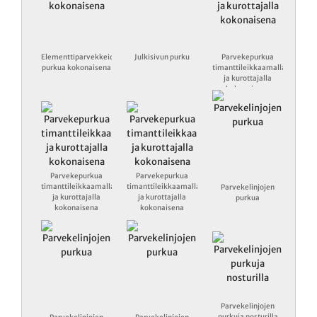
Elementtiparvekkeiden
Julkisivun purku
Parvekepurkua
purkua kokonaisena
timanttileikkaamalla
ja kurottajalla
kokonaisena
Parvekepurkua
Parvekepurkua
timanttileikkaamalla
timanttileikkaamalla
Parvekelinjojen
ja kurottajalla
ja kurottajalla
purkua
kokonaisena
kokonaisena
Parvekelinjojen
purkuja nosturilla