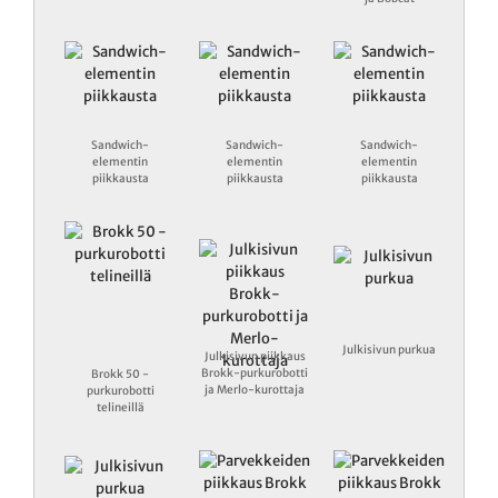
Sandwich-
Sandwich-
Sandwich-
elementin
elementin
elementin
piikkausta
piikkausta
piikkausta
Julkisivun purkua
Julkisivun piikkaus
Brokk-purkurobotti
Brokk 50 -
ja Merlo-kurottaja
purkurobotti
telineillä