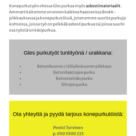
Konepurkutyön ohessa Gles purkaa myös
asbestimateriaalit
.
Ammattitaitomme on ennen kaikkea haastavissa Brokk-
piikkauksessa ja konepurkutöissä, joten emme suorita purkuja
kohteissa, joissa työ on pelkkää asbestipurkua tai joissa suurin
osa työstä on käsipurkua.
Gles purkutyöt tuntityönä / urakkana:
Betonikuoren / tiiliulkokuoren piikkaus
Betonilaattojen purku
Betoniseinän purku
Siltojen purku
Ota yhteyttä ja pyydä tarjous konepurkutöistä:
Pentti Torvinen
p. 050 5500 223