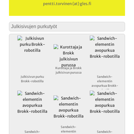
pentti.torvinen (at) gles.fi
Julkisivujen purkutyöt
Kurottaja ja Brokk
julkisivun purussa
Julkisivun purku
Sandwich-
Brokk-robotilla
elementin
avopurkua Brokk-
robotilla
Sandwich-
elementin
Sandwich-
Sandwich-