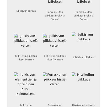
Julkisivun purkua
Parvekkeiden
Parvekkeiden
piikkaus Brokk ja
piikkaus Brokk ja
Bobcat
Bobcat
Julkisivun piikkaus
Julkisivun piikkaus
Julkisivun piikkaus
hissejä varten
hissejä varten
Julkisivun
Porraskuilun
Hissikuilun piikkaus