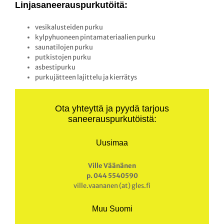
Linjasaneerauspurkutöitä:
vesikalusteiden purku
kylpyhuoneen pintamateriaalien purku
saunatilojen purku
putkistojen purku
asbestipurku
purkujätteen lajittelu ja kierrätys
Ota yhteyttä ja pyydä tarjous
saneerauspurkutöistä:
Uusimaa
Ville Väänänen
p. 044 5540590
ville.vaananen (at) gles.fi
Muu Suomi