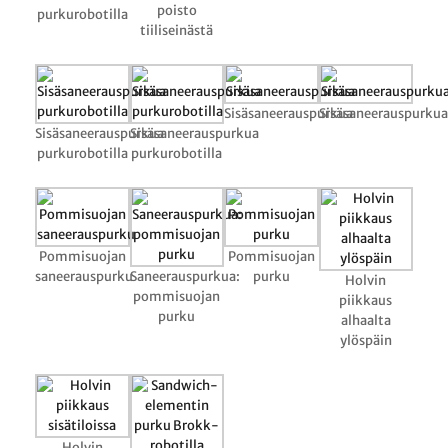
poisto
purkurobotilla
tiiliseinästä
Sisäsaneerauspurkua
Sisäsaneerauspurkua
Sisäsaneerauspurkua
Sisäsaneerauspurkua
purkurobotilla
purkurobotilla
Pommisuojan
Pommisuojan
saneerauspurku
Saneerauspurkua:
purku
Holvin
pommisuojan
piikkaus
purku
alhaalta
ylöspäin
Holvin