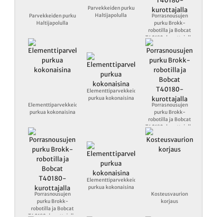
Parvekkeiden purku
Haltijapolulla
Parvekkeiden purku
Porrasnousujen
Haltijapolulla
purku Brokk-
robotilla ja Bobcat
T40180-kurottajalla
Elementtiparvekkeiden
purkua kokonaisina
Elementtiparvekkeiden
Porrasnousujen
purkua kokonaisina
purku Brokk-
robotilla ja Bobcat
T40180-kurottajalla
Elementtiparvekkeiden
purkua kokonaisina
Porrasnousujen
Kosteusvaurion
purku Brokk-
korjaus
robotilla ja Bobcat
T40180-kurottajalla