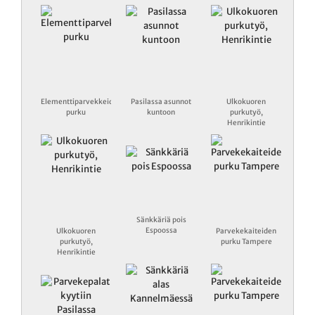
Elementtiparvekkeiden
Pasilassa asunnot
Ulkokuoren
purku
kuntoon
purkutyö,
Henrikintie
Sänkkäriä pois
Espoossa
Ulkokuoren
Parvekekaiteiden
purkutyö,
purku Tampere
Henrikintie