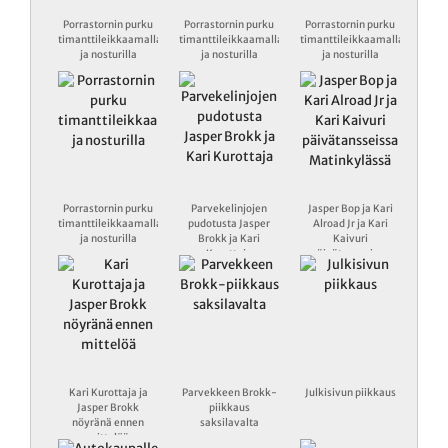
Porrastornin purku
Porrastornin purku
Porrastornin purku
timanttileikkaamalla
timanttileikkaamalla
timanttileikkaamalla
ja nosturilla
ja nosturilla
ja nosturilla
Porrastornin purku
Parvekelinjojen
Jasper Bop ja Kari
timanttileikkaamalla
pudotusta Jasper
Alroad Jr ja Kari
ja nosturilla
Brokk ja Kari
Kaivuri
Kurottaja
päivätansseissa
Matinkylässä
Kari Kurottaja ja
Parvekkeen Brokk-
Julkisivun piikkaus
Jasper Brokk
piikkaus
nöyränä ennen
saksilavalta
mittelöä