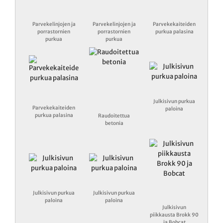
Parvekelinjojen ja
Parvekelinjojen ja
Parvekekaiteiden
porrastornien
porrastornien
purkua palasina
purkua
purkua
Julkisivun purkua
Parvekekaiteiden
paloina
purkua palasina
Raudoitettua
betonia
Julkisivun purkua
Julkisivun purkua
paloina
paloina
Julkisivun
piikkausta Brokk 90
ja Bobcat