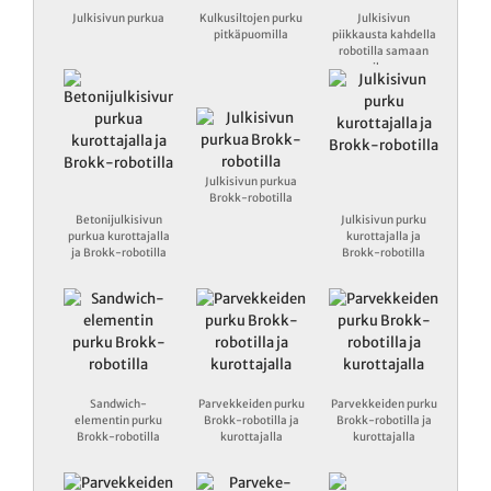
Julkisivun purkua
Kulkusiltojen purku
Julkisivun
pitkäpuomilla
piikkausta kahdella
robotilla samaan
aikaan
Julkisivun purkua
Brokk-robotilla
Betonijulkisivun
Julkisivun purku
purkua kurottajalla
kurottajalla ja
ja Brokk-robotilla
Brokk-robotilla
Sandwich-
Parvekkeiden purku
Parvekkeiden purku
elementin purku
Brokk-robotilla ja
Brokk-robotilla ja
Brokk-robotilla
kurottajalla
kurottajalla