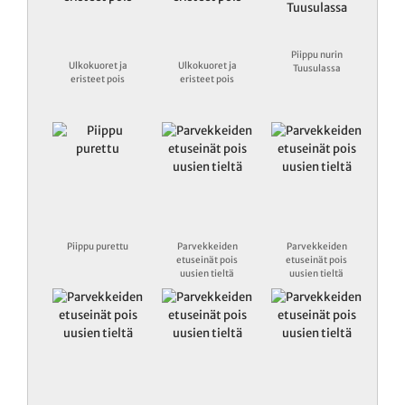
Piippu nurin
Ulkokuoret ja
Ulkokuoret ja
Tuusulassa
eristeet pois
eristeet pois
Piippu purettu
Parvekkeiden
Parvekkeiden
etuseinät pois
etuseinät pois
uusien tieltä
uusien tieltä