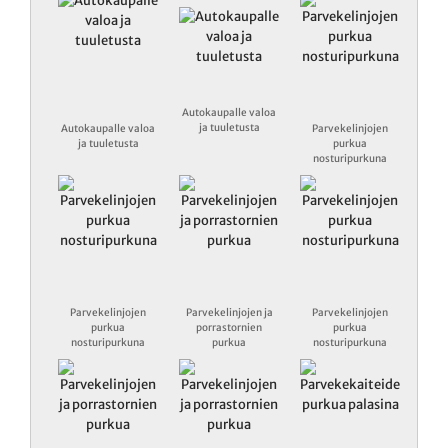
Autokaupalle valoa
ja tuuletusta
Autokaupalle valoa
Parvekelinjojen
ja tuuletusta
purkua
nosturipurkuna
Parvekelinjojen
Parvekelinjojen ja
Parvekelinjojen
purkua
porrastornien
purkua
nosturipurkuna
purkua
nosturipurkuna