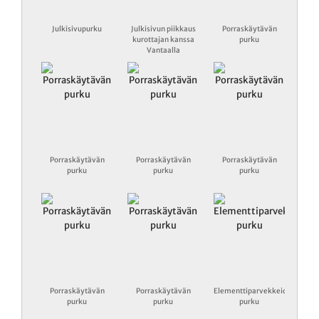
Julkisivupurku
Julkisivun piikkaus
Porraskäytävän
kurottajan kanssa
purku
Vantaalla
Porraskäytävän
Porraskäytävän
Porraskäytävän
purku
purku
purku
Porraskäytävän
Porraskäytävän
Elementtiparvekkeiden
purku
purku
purku