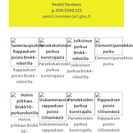
Pentti Torvinen
p. 050 5500 223
pentti.torvinen (at) gles.fi
Elementtiparvekkei
Parvekekaiteiden
purku
Julkisivun
Rappauksen
purkua
purkua Brokk-
poisto Brokk-
kurottajasta
robotilla
robotilla
Parvekkeiden
Rappauksen
Holvin
Sisäsaneerausta:
purkua
poisto
piikkaus Brokk
rappauksen
kurottajalla
tiiliseinästä
50-