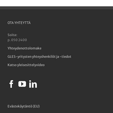
OTA YHTEYTTÄ
Soita:
p. 050 2400
Yhteydenottolomake
GLES-yritysten yhteyshenkilöt ja -tiedot
Katso yleisesittelyvideo
Evästekäytäntö (EU)