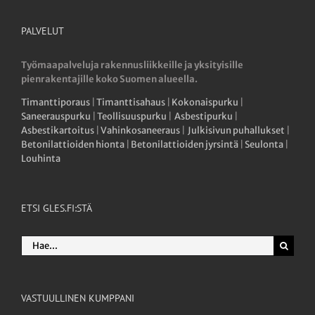
PALVELUT
Työmaapalveluja rakennusliikkeille ja yksityisille
pienrakentajille koko Suomen alueella.
Timanttiporaus
|
Timanttisahaus
|
Kokonaispurku
|
Saneerauspurku
|
Teollisuuspurku
|
Asbestipurku
|
Asbestikartoitus
|
Vahinkosaneeraus
|
Julkisivun puhallukset
|
Betonilattioiden hionta
|
Betonilattioiden jyrsintä
|
Seulonta
|
Louhinta
ETSI GLES.FI:STÄ
Etsi
...
VASTUULLINEN KUMPPANI