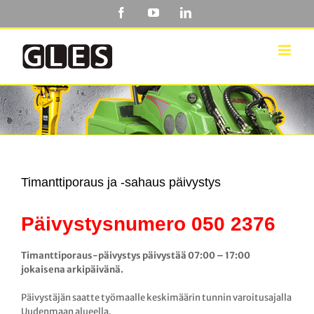
Skip
Facebook
YouTube
LinkedIn
to
content
Timanttiporaus ja -sahaus päivystys
Päivystysnumero
050 2376
Timanttiporaus-päivystys päivystää 07:00 – 17:00
jokaisena arkipäivänä.
Päivystäjän saatte työmaalle keskimäärin tunnin varoitusajalla
Uudenmaan alueella.