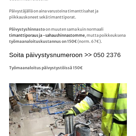
Päivystäjällä on aina varusteina timanttisahat ja
piikkauskoneet sekä timanttiporat.
Päivystyshinnasto
on muuten sama kuin normaali
timanttiporaus ja -sahaushinnastomme
, mutta poikkeuksena
työmaanaloituskustannus on 150€
(norm. 67€).
Soita päivystysnumeroon >>
050 2376
Työmaanaloitus päivystystöissä 150€