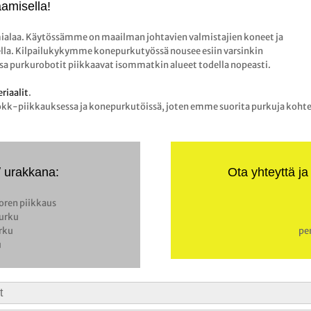
amisella!
ialaa. Käytössämme on maailman johtavien valmistajien koneet ja
a. Kilpailukykymme konepurkutyössä nousee esiin varsinkin
sa purkurobotit piikkaavat isommatkin alueet todella nopeasti.
riaalit
.
piikkauksessa ja konepurkutöissä, joten emme suorita purkuja kohteissa
/ urakkana:
Ota yhteyttä ja
oren piikkaus
purku
rku
pen
u
t