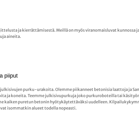
telusta ja kierrättämisestä. Meillä on myös viranomaisluvat kunnossa j
uja aineita.
a piiput
a julkisivujen purku-urakoita. Olemme piikanneet betonisia laattoja ja 
ita ja koneita. Teemme julkisivupurkuja joko purkuroboteilla tai käsit
e kaiken puretun betonin hyötykäytettäväksi uudelleen. Kilpailukykymm
avat isommatkin alueet todella nopeasti.