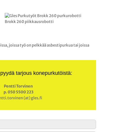
Brokk 260 piikkausrobotti
, joissa työ on pelkkää asbestipurkua tai joissa
 pyydä tarjous konepurkutöistä:
Pentti Torvinen
p. 050 5500 223
tti.torvinen (at) gles.fi