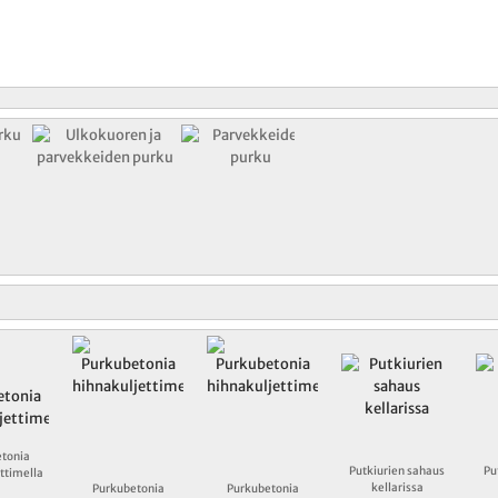
tonia
Putkiurien sahaus
Pu
ttimella
kellarissa
Purkubetonia
Purkubetonia