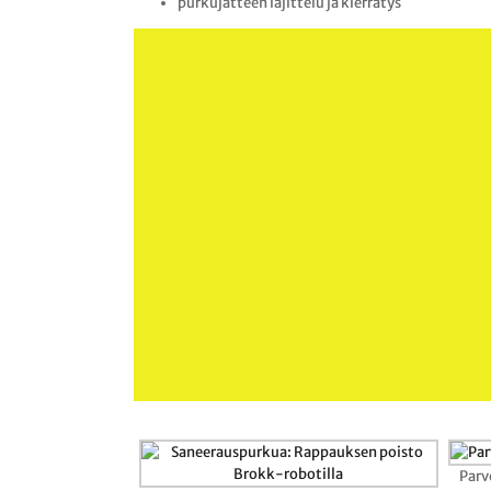
purkujätteen lajittelu ja kierrätys
Parv