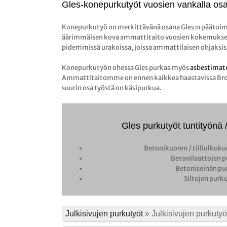
Gles-konepurkutyöt vuosien vankalla osa
Konepurkutyö on merkittävänä osana Gles:n päätoim
äärimmäisen kova ammattitaito vuosien kokemuksell
pidemmissä urakoissa, joissa ammattilaisen ohjaksis
Konepurkutyön ohessa Gles purkaa myös
asbestimate
Ammattitaitomme on ennen kaikkea haastavissa Brokk-
suurin osa työstä on käsipurkua.
Gles purkutyöt tuntityönä 
Betonikuoren / tiiliulkoku
Betonilaattojen 
Betoniseinän pu
Siltojen purk
Julkisivujen purkutyöt
»
Julkisivujen purkutyö