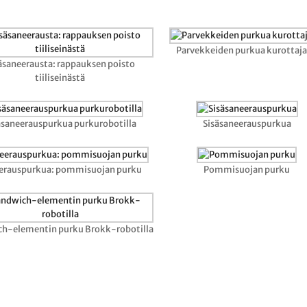
Parvekkeiden purkua kurottaja
äsaneerausta: rappauksen poisto
tiiliseinästä
äsaneerauspurkua purkurobotilla
Sisäsaneerauspurkua
erauspurkua: pommisuojan purku
Pommisuojan purku
h-elementin purku Brokk-robotilla