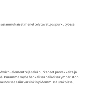
a asianmukaiset menettelytavat, jos purkutyössä
Sandwich-elementtejä sekä purkaneet parvekkeita ja
yönä. Puramme myös hankalissa paikoissa ympäristön
e nousee esiin varsinkin pidemmissä urakoissa,