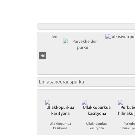
Linjasaneerauspurku
Ullakkopurkua
Ullakkopurkua
Purkube
käsityönä
käsityönä
hihnakulje