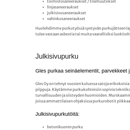
toimistosaneeraukset / tilamuutokset
linjasaneeraukset
julkisivusaneeraukset
vahinkosaneeraukset
Huolehdimme purkutyössä syntyvän purkujätteen lajit
tulee vastaan asbestia tai muita vaarallisiksi luokitelt
Julkisivupurku
Gles purkaa seinäelementit, parvekkeet j
Gles Oy on tehnyt vuosien kuluessa satoja erikokoisi
piippuja. Käytämme purkukohteisiin sopivia tekniiko
turvallisuuden ja siisteyden huomioiden. Murskaamm
joissa ammattilaisen ohjaksissa purkurobotit piikka
Julkisivupurkutöitä:
betonikuoren purku