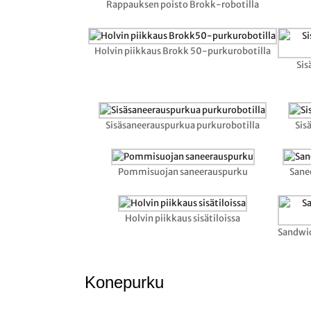
Rappauksen poisto Brokk-robotilla
Holvin piikkaus Brokk 50-purkurobotilla
Sis
Sisäsaneerauspurkua purkurobotilla
Sis
Pommisuojan saneerauspurku
Sane
Holvin piikkaus sisätiloissa
Sandwic
Konepurku