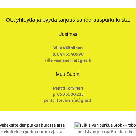
Ota yhteyttä ja pyydä tarjous saneerauspurkutöistä:
Uusimaa
Ville Väänänen
p. 044 5540590
ville.vaananen (at) gles.fi
Muu Suomi
Pentti Torvinen
p. 050 5500 223
pentti.torvinen (at) gles.fi
ekekaiteiden purkua kurottajasta
Julkisivun purkua Brokk-roboti