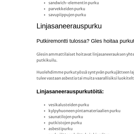
sandwich-elementin purku
parvekkeiden purku
savupiippujen purku
Linjasaneerauspurku
Putkiremontti tulossa? Gles hoitaa purkut
Glesin ammattilaiset hoitavat linjasaneerauksen yht
putkikuilu.
Huolehdimme purkutyössä syntyvän purkujätteen lajit
tulee vastaan asbestia tai muita vaarallisiksi luokitelt
Linjasaneerauspurkutöitä:
vesikalusteiden purku
kylpyhuoneen pintamateriaalien purku
saunatilojen purku
putkistojen purku
asbestipurku