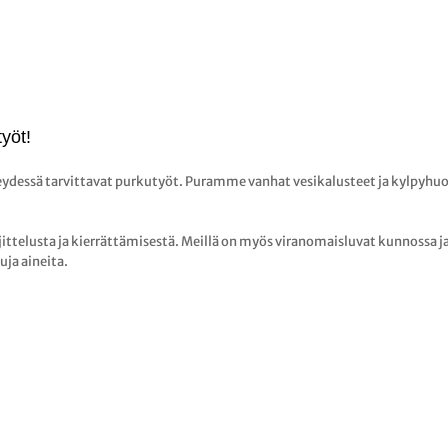
yöt!
eydessä tarvittavat purkutyöt. Puramme vanhat vesikalusteet ja kylpyhuo
telusta ja kierrättämisestä. Meillä on myös viranomaisluvat kunnossa j
uja aineita.