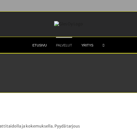
ETUSIVU
PALVELUT
YRITYS
titaidolla ja kokemuksella. Pyydä tarjous