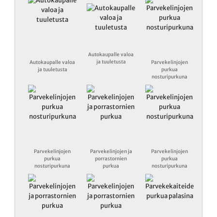
Autokaupalle valoa
ja tuuletusta
Autokaupalle valoa
Parvekelinjojen
ja tuuletusta
purkua
nosturipurkuna
Parvekelinjojen
Parvekelinjojen ja
Parvekelinjojen
purkua
porrastornien
purkua
nosturipurkuna
purkua
nosturipurkuna