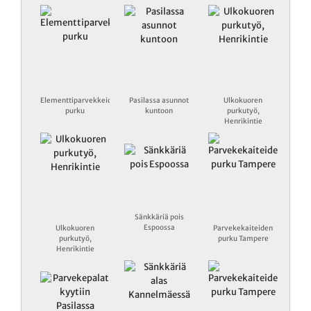
Elementtiparvekkeiden
Pasilassa asunnot
Ulkokuoren
purku
kuntoon
purkutyö,
Henrikintie
Sänkkäriä pois
Espoossa
Ulkokuoren
Parvekekaiteiden
purkutyö,
purku Tampere
Henrikintie