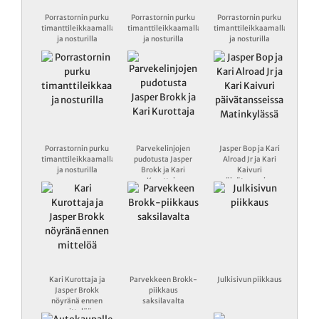
Porrastornin purku
Porrastornin purku
Porrastornin purku
timanttileikkaamalla
timanttileikkaamalla
timanttileikkaamalla
ja nosturilla
ja nosturilla
ja nosturilla
Porrastornin purku
Parvekelinjojen
Jasper Bop ja Kari
timanttileikkaamalla
pudotusta Jasper
Alroad Jr ja Kari
ja nosturilla
Brokk ja Kari
Kaivuri
Kurottaja
päivätansseissa
Matinkylässä
Kari Kurottaja ja
Parvekkeen Brokk-
Julkisivun piikkaus
Jasper Brokk
piikkaus
nöyränä ennen
saksilavalta
mittelöä