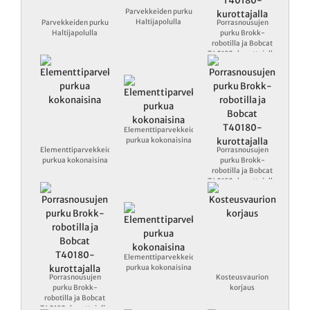
Parvekkeiden purku
Haltijapolulla
Parvekkeiden purku
Porrasnousujen
Haltijapolulla
purku Brokk-
robotilla ja Bobcat
T40180-kurottajalla
Elementtiparvekkeiden
purkua kokonaisina
Elementtiparvekkeiden
Porrasnousujen
purkua kokonaisina
purku Brokk-
robotilla ja Bobcat
T40180-kurottajalla
Elementtiparvekkeiden
purkua kokonaisina
Porrasnousujen
Kosteusvaurion
purku Brokk-
korjaus
robotilla ja Bobcat
T40180-kurottajalla