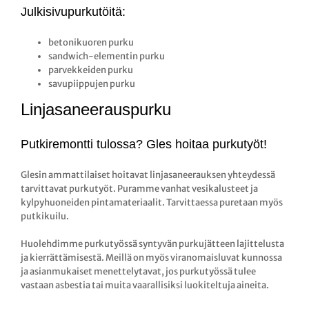
Julkisivupurkutöitä:
betonikuoren purku
sandwich-elementin purku
parvekkeiden purku
savupiippujen purku
Linjasaneerauspurku
Putkiremontti tulossa? Gles hoitaa purkutyöt!
Glesin ammattilaiset hoitavat linjasaneerauksen yhteydessä
tarvittavat purkutyöt. Puramme vanhat vesikalusteet ja
kylpyhuoneiden pintamateriaalit. Tarvittaessa puretaan myös
putkikuilu.
Huolehdimme purkutyössä syntyvän purkujätteen lajittelusta
ja kierrättämisestä. Meillä on myös viranomaisluvat kunnossa
ja asianmukaiset menettelytavat, jos purkutyössä tulee
vastaan asbestia tai muita vaarallisiksi luokiteltuja aineita.