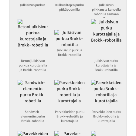
Julkisivun purkua
Kulkusiltojen purku
Julkisivun
pitkäpuomilla
piikkausta kahdella
robotilla samaan
aikaan
Julkisivun purkua
Brokk-robotilla
Betonijulkisivun
Julkisivun purku
purkua kurottajalla
kurottajalla ja
ja Brokk-robotilla
Brokk-robotilla
Sandwich-
Parvekkeiden purku
Parvekkeiden purku
elementin purku
Brokk-robotilla ja
Brokk-robotilla ja
Brokk-robotilla
kurottajalla
kurottajalla