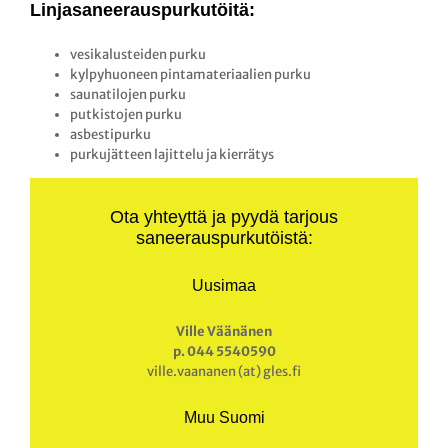
Linjasaneerauspurkutöitä:
vesikalusteiden purku
kylpyhuoneen pintamateriaalien purku
saunatilojen purku
putkistojen purku
asbestipurku
purkujätteen lajittelu ja kierrätys
Ota yhteyttä ja pyydä tarjous
saneerauspurkutöistä:
Uusimaa
Ville Väänänen
p. 044 5540590
ville.vaananen (at) gles.fi
Muu Suomi