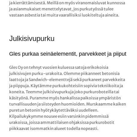
ja kierrättämisestä. Meillä on myös viranomaisluvat kunnossa
ja asianmukaiset menettelytavat, jos purkutyössä tulee
vastaan asbestia tai muita vaarallisiksi luokiteltuja aineita.
Julkisivupurku
Gles purkaa seinäelementit, parvekkeet ja piiput
Gles Oy on tehnyt vuosien kuluessa satoja erikokoisia
julkisivujen purku-urakoita. Olemme piikanneet betonisia
laattoja ja Sandwich-elementtejä sekä purkaneet parvekkeita
ja piippuja. Käytämme purkukohteisiin sopivia tekniikoita ja
koneita. Teemme julkisivupurkuja joko purkuroboteilla tai
käsityönä. Puramme myös hankalissa paikoissa ympäristön
turvallisuuden ja siisteyden huomioiden. Murskaamme kaiken
puretun betonin hyötykäytettäväksi uudelleen.
Kilpailukykymme nousee esiin varsinkin pidemmissä
urakoissa, joissa ammattilaisen ohjaksissa purkurobotit
piikkaavat isommatkin alueet todella nopeasti.