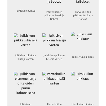
Julkisivun purkua
Parvekkeiden
Parvekkeiden
piikkaus Brokk ja
piikkaus Brokk ja
Bobcat
Bobcat
Julkisivun piikkaus
Julkisivun piikkaus
Julkisivun piikkaus
hissejä varten
hissejä varten
Julkisivun
Porraskuilun
Hissikuilun piikkaus