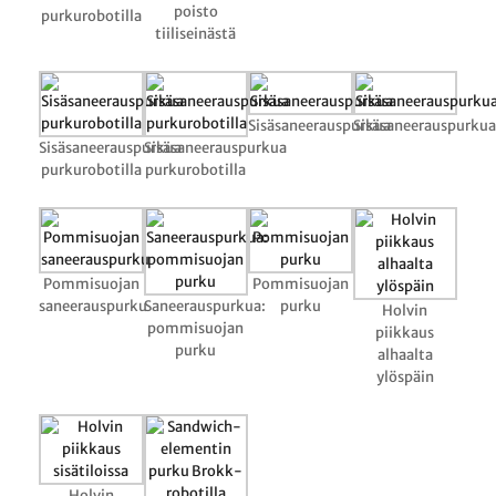
poisto
purkurobotilla
tiiliseinästä
Sisäsaneerauspurkua
Sisäsaneerauspurkua
Sisäsaneerauspurkua
Sisäsaneerauspurkua
purkurobotilla
purkurobotilla
Pommisuojan
Pommisuojan
saneerauspurku
Saneerauspurkua:
purku
Holvin
pommisuojan
piikkaus
purku
alhaalta
ylöspäin
Holvin