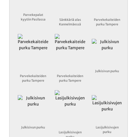
Parvekepalat
kyytiin Pasilassa
Sänkkäriä alas
Parvekekaiteiden
Kannelmäessä
purku Tampere
Julkisivun purku
Parvekekaiteiden
Parvekekaiteiden
purku Tampere
purku Tampere
Julkisivun purku
Lasijulkisivujen
purku
Lasijulkisivujen
purku