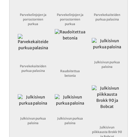
Parvekelinjojen ja
Parvekelinjojen ja
Parvekekaiteiden
porrastornien
porrastornien
purkua palasina
purkua
purkua
Julkisivun purkua
Parvekekaiteiden
paloina
purkua palasina
Raudoitettua
betonia
Julkisivun purkua
Julkisivun purkua
paloina
paloina
Julkisivun
piikkausta Brokk 90
ja Bobcat