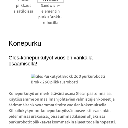
piikkaus
Sandwich-
sisätiloissa
elementin
purku Brokk-
robotilla
Konepurku
Gles-konepurkutyöt vuosien vankalla
osaamisella!
Brokk 260 piikkausrobotti
Konepurkutyö on merkittävänä osana Gles:n päätoimialaa.
Käytössämme on maailman johtavien valmistajien koneet ja
äärimmäisen kova ammattitaito vuosien kokemuksella.
Kilpailukykymme konepurkutyössä nousee esiin varsinkin
pidemmissä urakoissa, joissa ammattilaisen ohjaksissa
purkurobotit piikkaavat isommatkin alueet todella nopeasti.