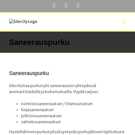
Skip
Facebook
YouTube
LinkedIn
to
content
Saneerauspurku
Saneerauspurku
Gles hoitaa purkutyöt saneerausten yhteydessä
ammattitaidolla ja kokemuksella. Pyydä tarjous
toimistosaneeraukset / tilamuutokset
linjasaneeraukset
julkisivusaneeraukset
vahinkosaneeraukset
Huolehdimme purkutyössä syntyvän purkujätteen lajittelusta