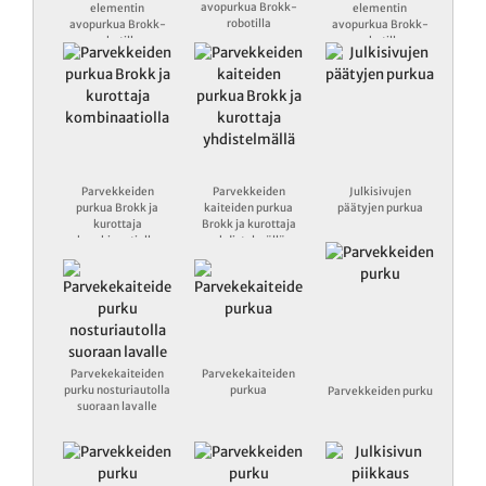
avopurkua Brokk-
elementin
elementin
robotilla
avopurkua Brokk-
avopurkua Brokk-
robotilla
robotilla
Parvekkeiden
Parvekkeiden
Julkisivujen
purkua Brokk ja
kaiteiden purkua
päätyjen purkua
kurottaja
Brokk ja kurottaja
kombinaatiolla
yhdistelmällä
Parvekekaiteiden
Parvekekaiteiden
purku nosturiautolla
purkua
Parvekkeiden purku
suoraan lavalle