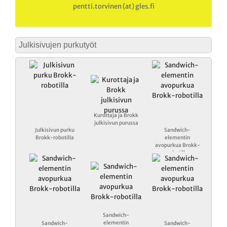
pentti.torvinen (at) gles.fi
Julkisivujen purkutyöt
Kurottaja ja Brokk
julkisivun purussa
Julkisivun purku
Sandwich-
Brokk-robotilla
elementin
avopurkua Brokk-
robotilla
Sandwich-
elementin
Sandwich-
Sandwich-