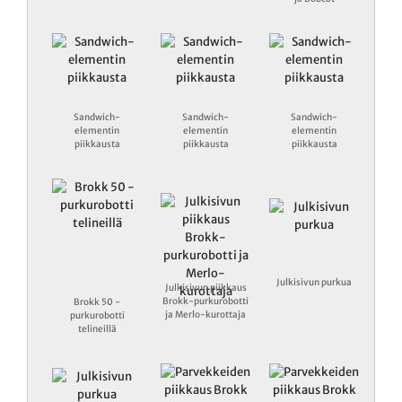
Sandwich-
Sandwich-
Sandwich-
elementin
elementin
elementin
piikkausta
piikkausta
piikkausta
Julkisivun purkua
Julkisivun piikkaus
Brokk-purkurobotti
Brokk 50 -
ja Merlo-kurottaja
purkurobotti
telineillä