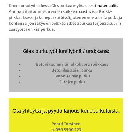
Konepurkutyön ohessa Gles purkaa myös
asbestimateriaalit
.
Ammattitaitomme on ennen kaikkea haastavissa Brokk-
piikkauksessa ja konepurkutöissä, joten emme suorita purkuja
kohteissa, joissa työ on pelkkää asbestipurkua tai joissa suurin
osa työstä on käsipurkua.
Gles purkutyöt tuntityönä / urakkana:
Betonikuoren / tiiliulkokuoren piikkaus
Betonilaattojen purku
Betoniseinän purku
Siltojen purku
Ota yhteyttä ja pyydä tarjous konepurkutöistä:
Pentti Torvinen
p. 050 5500 223