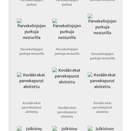
Parvekelinjojen
Parvekelinjojen
purkua
purkua
Parvekelinjojen
Parvekelinjojen
purkuja nosturilla
purkuja nosturilla
Parvekelinjojen
purkuja nosturilla
Kevään ekat
Kevään ekat
parvekepurut
parvekepurut
Kevään ekat
aloitettu
aloitettu
parvekepurut
aloitettu