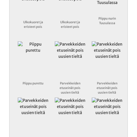
Piippu nurin
Ulkokuoret ja
Ulkokuoret ja
Tuusulassa
eristeet pois
eristeet pois
Piippu purettu
Parvekkeiden
Parvekkeiden
etuseinät pois
etuseinät pois
uusien tieltä
uusien tieltä