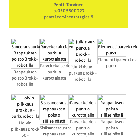
Pentti Torvinen
p. 050 5500 223
pentti.torvinen (at) gles.fi
Elementtiparvekkei
Parvekekaiteiden
purku
Julkisivun
Rappauksen
purkua
purkua Brokk-
poisto Brokk-
kurottajasta
robotilla
robotilla
Parvekkeiden
Rappauksen
Holvin
Sisäsaneerausta:
purkua
poisto
piikkaus Brokk
rappauksen
kurottajalla
tiiliseinästä
50-