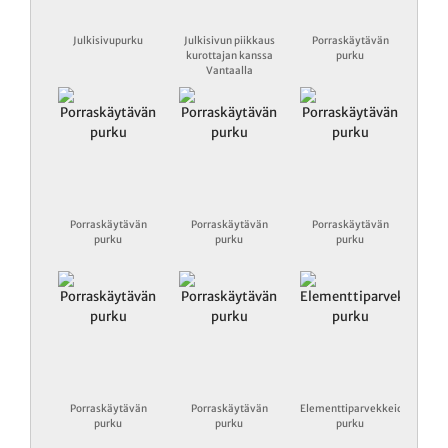
Julkisivupurku
Julkisivun piikkaus
Porraskäytävän
kurottajan kanssa
purku
Vantaalla
Porraskäytävän
Porraskäytävän
Porraskäytävän
purku
purku
purku
Porraskäytävän
Porraskäytävän
Elementtiparvekkeiden
purku
purku
purku