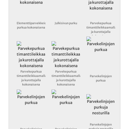
Elementtiparvekkeiden
Julkisivun purku
Parvekepurkua
purkua kokonaisena
timanttileikkaamalla
ja kurottajalla
kokonaisena
Parvekepurkua
Parvekepurkua
timanttileikkaamalla
timanttileikkaamalla
Parvekelinjojen
ja kurottajalla
ja kurottajalla
purkua
kokonaisena
kokonaisena
Parvekelinjojen
purkuja nosturilla