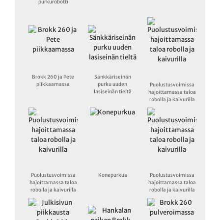
purkurobotti
Brokk 260 ja Pete
Sänkkäriseinän
piikkaamassa
purku uuden
Puolustusvoimissa
lasiseinän tieltä
hajoittamassa taloa
robolla ja kaivurilla
Puolustusvoimissa
Konepurkua
Puolustusvoimissa
hajoittamassa taloa
hajoittamassa taloa
robolla ja kaivurilla
robolla ja kaivurilla