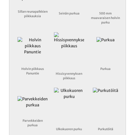
Sillan reunapalkkien
Seinän purkua
500 mm
piikkauksia
maavaraisen holvin
purku
Holvin piikkaus
Purkua
Panuntie
Hissisyvennyksen
piikkaus
Parvekkeiden
purkua
Ulkokuoren purku
Purkutöitä