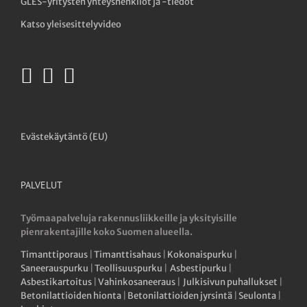
GLES-yritysten yhteyshenkilöt ja -tiedot
Katso yleisesittelyvideo
Evästekäytäntö (EU)
PALVELUT
Työmaapalveluja rakennusliikkeille ja yksityisille
pienrakentajille koko Suomen alueella.
Timanttiporaus
|
Timanttisahaus
|
Kokonaispurku
|
Saneerauspurku
|
Teollisuuspurku
|
Asbestipurku
|
Asbestikartoitus
|
Vahinkosaneeraus
|
Julkisivun puhallukset
|
Betonilattioiden hionta
|
Betonilattioiden jyrsintä
|
Seulonta
|