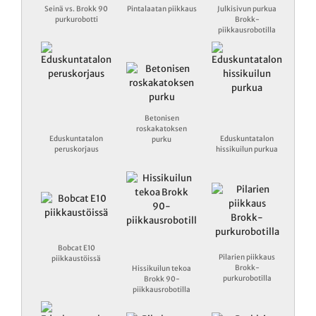
Seinä vs. Brokk 90
Pintalaatan piikkaus
Julkisivun purkua
purkurobotti
Brokk-
piikkausrobotilla
Betonisen
roskakatoksen
Eduskuntatalon
Eduskuntatalon
purku
peruskorjaus
hissikuilun purkua
Bobcat E10
Pilarien piikkaus
piikkaustöissä
Brokk-
Hissikuilun tekoa
purkurobotilla
Brokk 90-
piikkausrobotilla