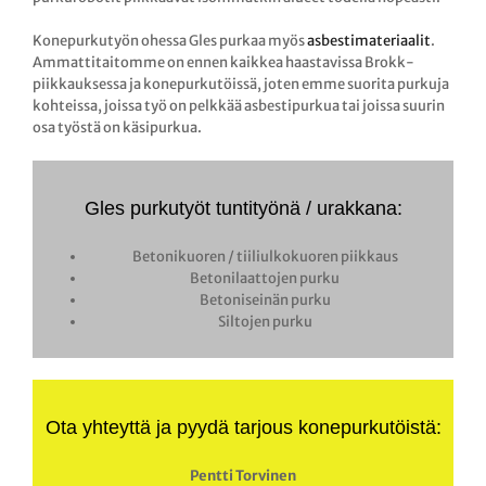
Konepurkutyön ohessa Gles purkaa myös
asbestimateriaalit
.
Ammattitaitomme on ennen kaikkea haastavissa Brokk-
piikkauksessa ja konepurkutöissä, joten emme suorita purkuja
kohteissa, joissa työ on pelkkää asbestipurkua tai joissa suurin
osa työstä on käsipurkua.
Gles purkutyöt tuntityönä / urakkana:
Betonikuoren / tiiliulkokuoren piikkaus
Betonilaattojen purku
Betoniseinän purku
Siltojen purku
Ota yhteyttä ja pyydä tarjous konepurkutöistä:
Pentti Torvinen