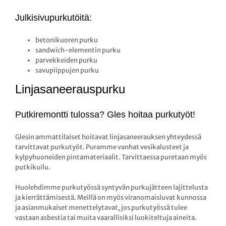
Julkisivupurkutöitä:
betonikuoren purku
sandwich-elementin purku
parvekkeiden purku
savupiippujen purku
Linjasaneerauspurku
Putkiremontti tulossa? Gles hoitaa purkutyöt!
Glesin ammattilaiset hoitavat linjasaneerauksen yhteydessä
tarvittavat purkutyöt. Puramme vanhat vesikalusteet ja
kylpyhuoneiden pintamateriaalit. Tarvittaessa puretaan myös
putkikuilu.
Huolehdimme purkutyössä syntyvän purkujätteen lajittelusta
ja kierrättämisestä. Meillä on myös viranomaisluvat kunnossa
ja asianmukaiset menettelytavat, jos purkutyössä tulee
vastaan asbestia tai muita vaarallisiksi luokiteltuja aineita.