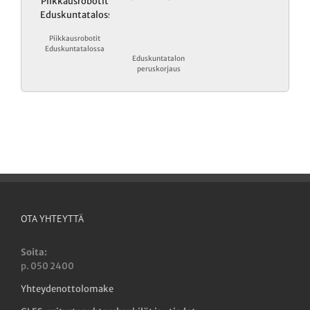
Piikkausrobotit
Eduskuntatalossa
Eduskuntatalon
peruskorjaus
OTA YHTEYTTÄ
Soita:
p. 050 2400
Yhteydenottolomake