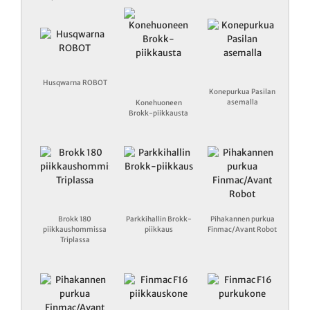
Husqwarna ROBOT
Konepurkua Pasilan
asemalla
Konehuoneen
Brokk-piikkausta
Brokk 180
Parkkihallin Brokk-
Pihakannen purkua
piikkaushommissa
piikkaus
Finmac/Avant Robot
Triplassa