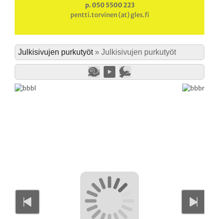
p. 050 5500 223
pentti.torvinen (at) gles.fi
Julkisivujen purkutyöt
»
Julkisivujen purkutyöt