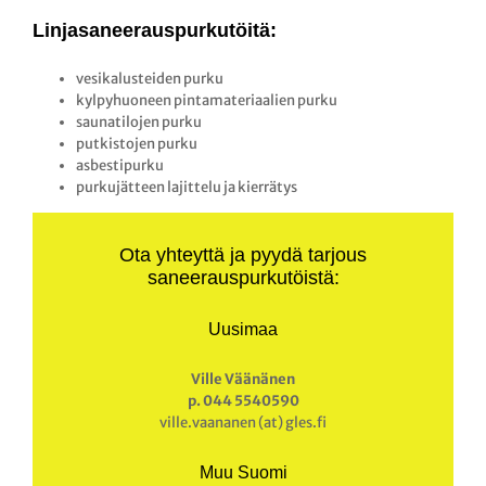
Linjasaneerauspurkutöitä:
vesikalusteiden purku
kylpyhuoneen pintamateriaalien purku
saunatilojen purku
putkistojen purku
asbestipurku
purkujätteen lajittelu ja kierrätys
Ota yhteyttä ja pyydä tarjous
saneerauspurkutöistä:
Uusimaa
Ville Väänänen
p. 044 5540590
ville.vaananen (at) gles.fi
Muu Suomi