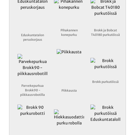
Pihakannen
Brokk ja Bobcat
konepurku
T40180 purkutöissä
Eduskuntatalon
peruskorjaus
Brokk purkutöissä
Parvekepurkua
Brokk90 -
Piikkausta
piikkausrobotilla