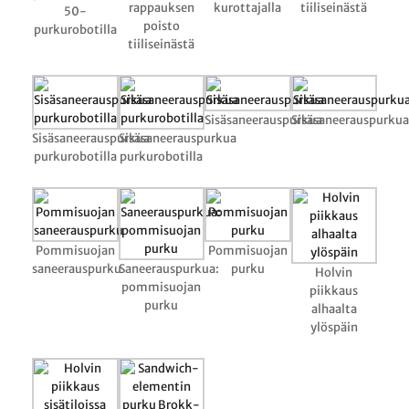
rappauksen
kurottajalla
tiiliseinästä
50-
poisto
purkurobotilla
tiiliseinästä
Sisäsaneerauspurkua
Sisäsaneerauspurkua
Sisäsaneerauspurkua
Sisäsaneerauspurkua
purkurobotilla
purkurobotilla
Pommisuojan
Pommisuojan
saneerauspurku
Saneerauspurkua:
purku
Holvin
pommisuojan
piikkaus
purku
alhaalta
ylöspäin