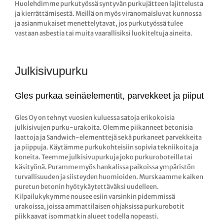
Huolehdimme purkutyössä syntyvän purkujätteen lajittelusta
ja kierrättämisestä. Meillä on myös viranomaisluvat kunnossa
ja asianmukaiset menettelytavat, jos purkutyössä tulee
vastaan asbestia tai muita vaarallisiksi luokiteltuja aineita.
Julkisivupurku
Gles purkaa seinäelementit, parvekkeet ja piiput
Gles Oy on tehnyt vuosien kuluessa satoja erikokoisia
julkisivujen purku-urakoita. Olemme piikanneet betonisia
laattoja ja Sandwich-elementtejä sekä purkaneet parvekkeita
ja piippuja. Käytämme purkukohteisiin sopivia tekniikoita ja
koneita. Teemme julkisivupurkuja joko purkuroboteilla tai
käsityönä. Puramme myös hankalissa paikoissa ympäristön
turvallisuuden ja siisteyden huomioiden. Murskaamme kaiken
puretun betonin hyötykäytettäväksi uudelleen.
Kilpailukykymme nousee esiin varsinkin pidemmissä
urakoissa, joissa ammattilaisen ohjaksissa purkurobotit
piikkaavat isommatkin alueet todella nopeasti.