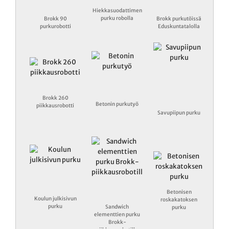
Hiekkasuodattimen
purku robolla
Brokk 90
Brokk purkutöissä
purkurobotti
Eduskuntatalolla
Brokk 260
Betonin purkutyö
piikkausrobotti
Savupiipun purku
Betonisen
Koulun julkisivun
roskakatoksen
purku
Sandwich
purku
elementtien purku
Brokk-