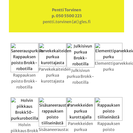
Pentti Torvinen
p. 050 5500 223
pentti.torvinen (at) gles.fi
Elementtiparvekkei
Parvekekaiteiden
purku
Julkisivun
Rappauksen
purkua
purkua Brokk-
poisto Brokk-
kurottajasta
robotilla
robotilla
Parvekkeiden
Rappauksen
Holvin
Sisäsaneerausta:
purkua
poisto
piikkaus Brokk