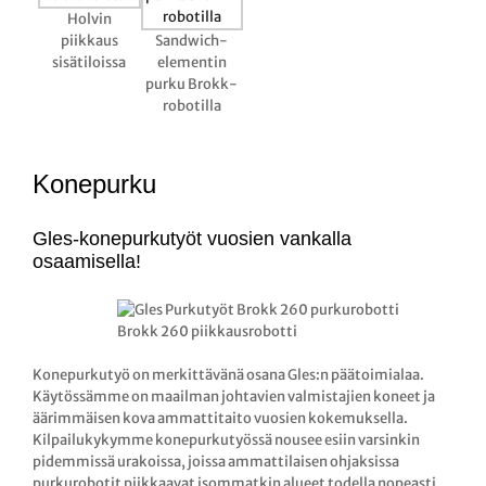
Holvin
piikkaus
Sandwich-
sisätiloissa
elementin
purku Brokk-
robotilla
Konepurku
Gles-konepurkutyöt vuosien vankalla
osaamisella!
Brokk 260 piikkausrobotti
Konepurkutyö on merkittävänä osana Gles:n päätoimialaa.
Käytössämme on maailman johtavien valmistajien koneet ja
äärimmäisen kova ammattitaito vuosien kokemuksella.
Kilpailukykymme konepurkutyössä nousee esiin varsinkin
pidemmissä urakoissa, joissa ammattilaisen ohjaksissa
purkurobotit piikkaavat isommatkin alueet todella nopeasti.