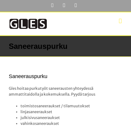
Skip
Facebook
YouTube
LinkedIn
to
content
Saneerauspurku
Saneerauspurku
Gles hoitaa purkutyöt saneerausten yhteydessä
ammattitaidolla ja kokemuksella. Pyydä tarjous
toimistosaneeraukset / tilamuutokset
linjasaneeraukset
julkisivusaneeraukset
vahinkosaneeraukset