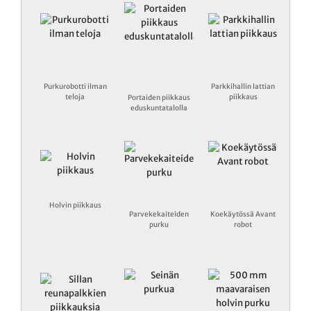
piikkausrobotilla
Purkurobotti ilman
Parkkihallin lattian
teloja
piikkaus
Portaiden piikkaus
eduskuntatalolla
Holvin piikkaus
Parvekekaiteiden
Koekäytössä Avant
purku
robot