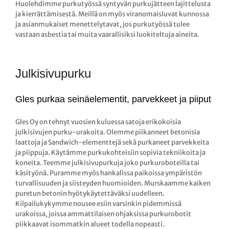
Huolehdimme purkutyössä syntyvän purkujätteen lajittelusta
ja kierrättämisestä. Meillä on myös viranomaisluvat kunnossa
ja asianmukaiset menettelytavat, jos purkutyössä tulee
vastaan asbestia tai muita vaarallisiksi luokiteltuja aineita.
Julkisivupurku
Gles purkaa seinäelementit, parvekkeet ja piiput
Gles Oy on tehnyt vuosien kuluessa satoja erikokoisia
julkisivujen purku-urakoita. Olemme piikanneet betonisia
laattoja ja Sandwich-elementtejä sekä purkaneet parvekkeita
ja piippuja. Käytämme purkukohteisiin sopivia tekniikoita ja
koneita. Teemme julkisivupurkuja joko purkuroboteilla tai
käsityönä. Puramme myös hankalissa paikoissa ympäristön
turvallisuuden ja siisteyden huomioiden. Murskaamme kaiken
puretun betonin hyötykäytettäväksi uudelleen.
Kilpailukykymme nousee esiin varsinkin pidemmissä
urakoissa, joissa ammattilaisen ohjaksissa purkurobotit
piikkaavat isommatkin alueet todella nopeasti.