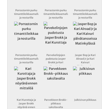
Porrastornin purku
Porrastornin purku
Porrastornin purku
timanttileikkaamalla
timanttileikkaamalla
timanttileikkaamalla
ja nosturilla
ja nosturilla
ja nosturilla
Porrastornin purku
Parvekelinjojen
Jasper Bop ja Kari
timanttileikkaamalla
pudotusta Jasper
Alroad Jr ja Kari
ja nosturilla
Brokk ja Kari
Kaivuri
Kurottaja
päivätansseissa
Matinkylässä
Kari Kurottaja ja
Parvekkeen Brokk-
Julkisivun piikkaus
Jasper Brokk
piikkaus
nöyränä ennen
saksilavalta