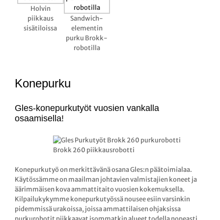
Holvin
piikkaus
Sandwich-
sisätiloissa
elementin
purku Brokk-
robotilla
Konepurku
Gles-konepurkutyöt vuosien vankalla
osaamisella!
Brokk 260 piikkausrobotti
Konepurkutyö on merkittävänä osana Gles:n päätoimialaa.
Käytössämme on maailman johtavien valmistajien koneet ja
äärimmäisen kova ammattitaito vuosien kokemuksella.
Kilpailukykymme konepurkutyössä nousee esiin varsinkin
pidemmissä urakoissa, joissa ammattilaisen ohjaksissa
purkurobotit piikkaavat isommatkin alueet todella nopeasti.