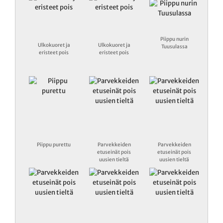
Piippu nurin
Ulkokuoret ja
Ulkokuoret ja
Tuusulassa
eristeet pois
eristeet pois
Piippu purettu
Parvekkeiden
Parvekkeiden
etuseinät pois
etuseinät pois
uusien tieltä
uusien tieltä