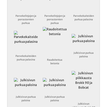
Parvekelinjojen ja
Parvekelinjojen ja
Parvekekaiteiden
porrastornien
porrastornien
purkua palasina
purkua
purkua
Julkisivun purkua
Parvekekaiteiden
paloina
purkua palasina
Raudoitettua
betonia
Julkisivun purkua
Julkisivun purkua
paloina
paloina
Julkisivun