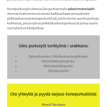
Konepurkutyön ohessa Gles purkaa myös
asbestimateriaalit
.
Ammattitaitomme on ennen kaikkea haastavissa Brokk-
piikkauksessa ja konepurkutöissä, joten emme suorita purkuja
kohteissa, joissa työ on pelkkää asbestipurkua tai joissa suurin
osa työstä on käsipurkua.
Gles purkutyöt tuntityönä / urakkana:
Betonikuoren / tiiliulkokuoren piikkaus
Betonilaattojen purku
Betoniseinän purku
Siltojen purku
Ota yhteyttä ja pyydä tarjous konepurkutöistä:
Pentti Torvinen