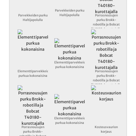
Parvekkeiden purku
Haltijapolulla
Parvekkeiden purku
Porrasnousujen
Haltijapolulla
purku Brokk-
robotilla ja Bobcat
T40180-kurottajalla
Elementtiparvekkeiden
purkua kokonaisina
Elementtiparvekkeiden
Porrasnousujen
purkua kokonaisina
purku Brokk-
robotilla ja Bobcat
T40180-kurottajalla
Elementtiparvekkeiden
purkua kokonaisina
Porrasnousujen
Kosteusvaurion
purku Brokk-
korjaus