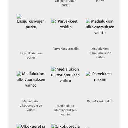
purku
Lasijulkisivujen
purku
Parvekkeet roskiin
Medialukion
ulkovuorauksen
Lasijulkisivujen
vaihto
purku
Medialukion
Parvekkeet roskiin
ulkovuorauksen
Medialukion
vaihto
ulkovuorauksen
vaihto