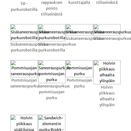
rappauksen
kurottajalla
tiiliseinästä
50-
poisto
purkurobotilla
tiiliseinästä
Sisäsaneerauspurkua
Sisäsaneerauspurkua
Sisäsaneerauspurkua
Sisäsaneerauspurkua
purkurobotilla
purkurobotilla
Pommisuojan
Pommisuojan
saneerauspurku
Saneerauspurkua:
purku
Holvin
pommisuojan
piikkaus
purku
alhaalta
ylöspäin