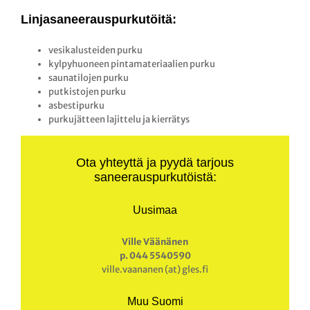
Linjasaneerauspurkutöitä:
vesikalusteiden purku
kylpyhuoneen pintamateriaalien purku
saunatilojen purku
putkistojen purku
asbestipurku
purkujätteen lajittelu ja kierrätys
Ota yhteyttä ja pyydä tarjous
saneerauspurkutöistä:
Uusimaa
Ville Väänänen
p. 044 5540590
ville.vaananen (at) gles.fi
Muu Suomi