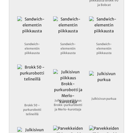
piikkausta Brokk 90
ja Bobcat
Sandwich-
Sandwich-
Sandwich-
elementin
elementin
elementin
piikkausta
piikkausta
piikkausta
Julkisivun purkua
Julkisivun piikkaus
Brokk-purkurobotti
Brokk 50 -
ja Merlo-kurottaja
purkurobotti
telineillä