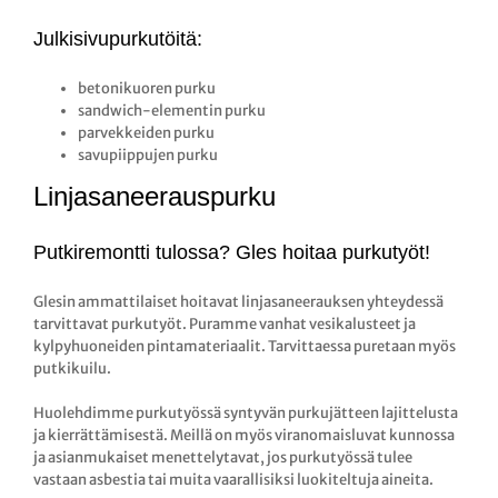
Julkisivupurkutöitä:
betonikuoren purku
sandwich-elementin purku
parvekkeiden purku
savupiippujen purku
Linjasaneerauspurku
Putkiremontti tulossa? Gles hoitaa purkutyöt!
Glesin ammattilaiset hoitavat linjasaneerauksen yhteydessä
tarvittavat purkutyöt. Puramme vanhat vesikalusteet ja
kylpyhuoneiden pintamateriaalit. Tarvittaessa puretaan myös
putkikuilu.
Huolehdimme purkutyössä syntyvän purkujätteen lajittelusta
ja kierrättämisestä. Meillä on myös viranomaisluvat kunnossa
ja asianmukaiset menettelytavat, jos purkutyössä tulee
vastaan asbestia tai muita vaarallisiksi luokiteltuja aineita.