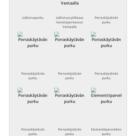
Julkisivupurku
Julkisivun piikkaus
Porraskäytävän
kurottajan kanssa
purku
Vantaalla
Porraskäytävän
Porraskäytävän
Porraskäytävän
purku
purku
purku
Porraskäytävän
Porraskäytävän
Elementtiparvekkeiden
purku
purku
purku