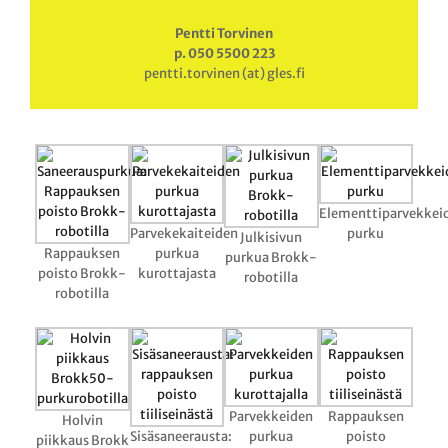
Pentti Torvinen
p. 050 5500 223
pentti.torvinen (at) gles.fi
Elementtiparvekkei
Parvekekaiteiden
purku
Julkisivun
Rappauksen
purkua
purkua Brokk-
poisto Brokk-
kurottajasta
robotilla
robotilla
Parvekkeiden
Rappauksen
Holvin
Sisäsaneerausta:
purkua
poisto
piikkaus Brokk