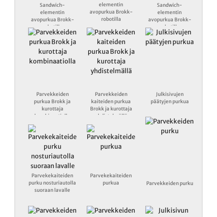
elementin
Sandwich-
Sandwich-
avopurkua Brokk-
elementin
elementin
robotilla
avopurkua Brokk-
avopurkua Brokk-
robotilla
robotilla
Parvekkeiden
Parvekkeiden
Julkisivujen
purkua Brokk ja
kaiteiden purkua
päätyjen purkua
kurottaja
Brokk ja kurottaja
kombinaatiolla
yhdistelmällä
Parvekekaiteiden
Parvekekaiteiden
purku nosturiautolla
purkua
Parvekkeiden purku
suoraan lavalle