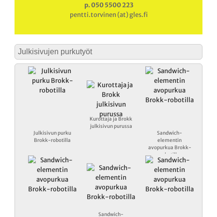
p. 050 5500 223
pentti.torvinen (at) gles.fi
Julkisivujen purkutyöt
Kurottaja ja Brokk
julkisivun purussa
Julkisivun purku
Sandwich-
Brokk-robotilla
elementin
avopurkua Brokk-
robotilla
Sandwich-