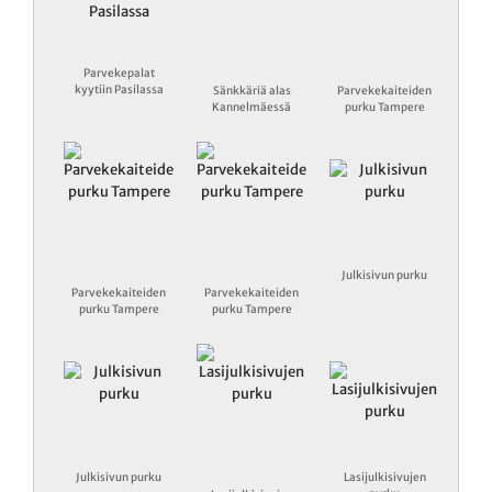
Parvekepalat
kyytiin Pasilassa
Sänkkäriä alas
Parvekekaiteiden
Kannelmäessä
purku Tampere
Julkisivun purku
Parvekekaiteiden
Parvekekaiteiden
purku Tampere
purku Tampere
Julkisivun purku
Lasijulkisivujen