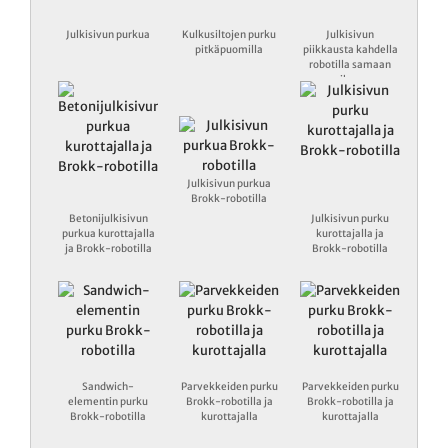
Julkisivun purkua
Kulkusiltojen purku
Julkisivun
pitkäpuomilla
piikkausta kahdella
robotilla samaan
aikaan
Julkisivun purkua
Brokk-robotilla
Betonijulkisivun
Julkisivun purku
purkua kurottajalla
kurottajalla ja
ja Brokk-robotilla
Brokk-robotilla
Sandwich-
Parvekkeiden purku
Parvekkeiden purku
elementin purku
Brokk-robotilla ja
Brokk-robotilla ja
Brokk-robotilla
kurottajalla
kurottajalla