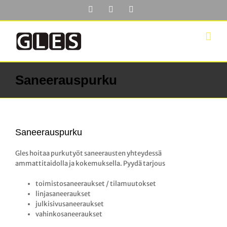
Skip
Facebook
YouTube
LinkedIn
to
content
Saneerauspurku
Saneerauspurku
Gles hoitaa purkutyöt saneerausten yhteydessä
ammattitaidolla ja kokemuksella. Pyydä tarjous
toimistosaneeraukset / tilamuutokset
linjasaneeraukset
julkisivusaneeraukset
vahinkosaneeraukset