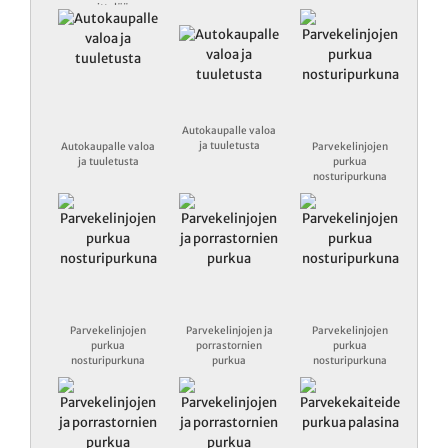
mittelöä
Autokaupalle valoa
ja tuuletusta
Autokaupalle valoa
Parvekelinjojen
ja tuuletusta
purkua
nosturipurkuna
Parvekelinjojen
Parvekelinjojen ja
Parvekelinjojen
purkua
porrastornien
purkua
nosturipurkuna
purkua
nosturipurkuna