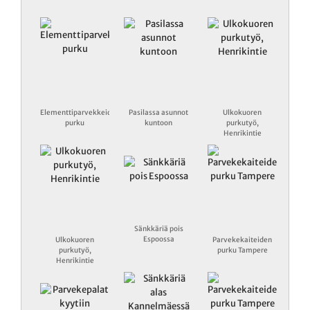
Elementtiparvekkeiden
Pasilassa asunnot
Ulkokuoren
purku
kuntoon
purkutyö,
Henrikintie
Sänkkäriä pois
Espoossa
Ulkokuoren
Parvekekaiteiden
purkutyö,
purku Tampere
Henrikintie