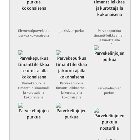
Elementtiparvekkeiden
Julkisivun purku
Parvekepurkua
purkua kokonaisena
timanttileikkaamalla
ja kurottajalla
kokonaisena
Parvekepurkua
Parvekepurkua
timanttileikkaamalla
timanttileikkaamalla
Parvekelinjojen
ja kurottajalla
ja kurottajalla
purkua
kokonaisena
kokonaisena