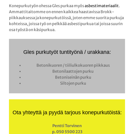
Konepurkutyön ohessa Gles purkaa myös
asbestimateriaalit
.
Ammattitaitomme on ennen kaikkea haastavissa Brokk-
piikkauksessa ja konepurkutöissä, joten emme suorita purkuja
kohteissa, joissa työ on pelkkää asbestipurkua tai joissa suurin
osa työstä on käsipurkua.
Gles purkutyöt tuntityönä / urakkana:
Betonikuoren / tiiliulkokuoren piikkaus
Betonilaattojen purku
Betoniseinän purku
Siltojen purku
Ota yhteyttä ja pyydä tarjous konepurkutöistä:
Pentti Torvinen
p. 050 5500 223