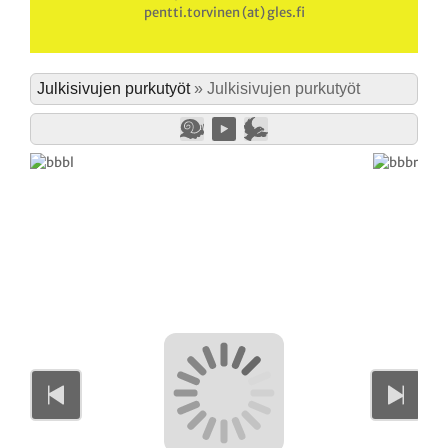
pentti.torvinen (at) gles.fi
Julkisivujen purkutyöt
»
Julkisivujen purkutyöt