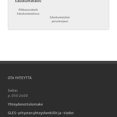
Piikkausrobotit
Eduskuntatalossa
Eduskuntatalon
peruskorjaus
OTA YHTEYTTÄ
Soita:
p. 050 2400
Yhteydenottolomake
GLES-yritysten yhteyshenkilöt ja -tiedot