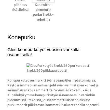
piikkaus
Sandwich-
sisätiloissa
elementin
purku Brokk-
robotilla
Konepurku
Gles-konepurkutyöt vuosien vankalla
osaamisella!
Brokk 260 piikkausrobotti
Konepurkutyö on merkittävänä osana Gles:n päätoimialaa.
Käytössämme on maailman johtavien valmistajien koneet ja
äärimmäisen kova ammattitaito vuosien kokemuksella.
Kilpailukykymme konepurkutyössä nousee esiin varsinkin
pidemmissä urakoissa, joissa ammattilaisen ohjaksissa
purkurobotit piikkaavat isommatkin alueet todella nopeasti.