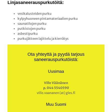
Linjasaneerauspurkutöitä:
vesikalusteiden purku
kylpyhuoneen pintamateriaalien purku
saunatilojen purku
putkistojen purku
asbestipurku
purkujätteen lajittelu ja kierrätys
Ota yhteyttä ja pyydä tarjous
saneerauspurkutöistä:
Uusimaa
Ville Väänänen
p. 044 5540590
ville.vaananen (at) gles.fi
Muu Suomi