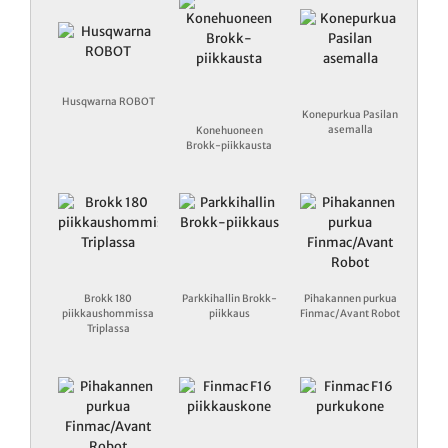
Husqwarna ROBOT
Konepurkua Pasilan
asemalla
Konehuoneen
Brokk-piikkausta
Brokk 180
Parkkihallin Brokk-
Pihakannen purkua
piikkaushommissa
piikkaus
Finmac/Avant Robot
Triplassa