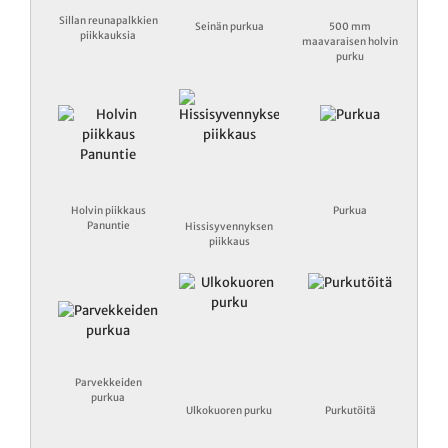
Sillan reunapalkkien
Seinän purkua
500 mm
piikkauksia
maavaraisen holvin
purku
Holvin piikkaus
Purkua
Panuntie
Hissisyvennyksen
piikkaus
Parvekkeiden
purkua
Ulkokuoren purku
Purkutöitä