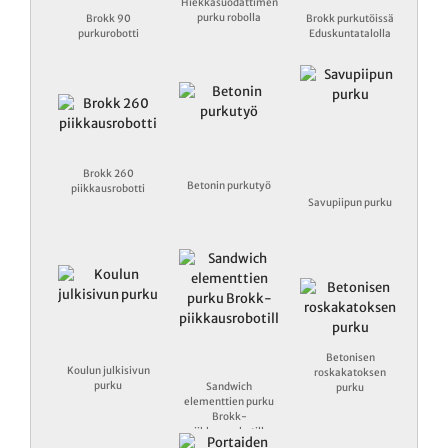
Hiekkasuodattimen
purku robolla
Brokk 90
Brokk purkutöissä
purkurobotti
Eduskuntatalolla
Brokk 260
Betonin purkutyö
piikkausrobotti
Savupiipun purku
Betonisen
Koulun julkisivun
roskakatoksen
purku
Sandwich
purku
elementtien purku
Brokk-
piikkausrobotilla