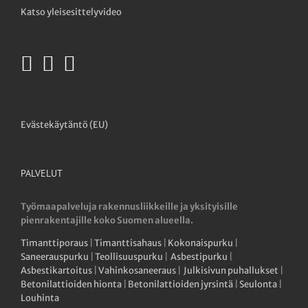
Katso yleisesittelyvideo
Evästekäytäntö (EU)
PALVELUT
Työmaapalveluja rakennusliikkeille ja yksityisille
pienrakentajille koko Suomen alueella.
Timanttiporaus
|
Timanttisahaus
|
Kokonaispurku
|
Saneerauspurku
|
Teollisuuspurku
|
Asbestipurku
|
Asbestikartoitus
|
Vahinkosaneeraus
|
Julkisivun puhallukset
|
Betonilattioiden hionta
|
Betonilattioiden jyrsintä
|
Seulonta
|
Louhinta