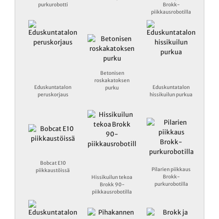
purkurobotti
Brokk-
piikkausrobotilla
Betonisen
roskakatoksen
Eduskuntatalon
Eduskuntatalon
purku
peruskorjaus
hissikuilun purkua
Bobcat E10
Pilarien piikkaus
piikkaustöissä
Brokk-
Hissikuilun tekoa
purkurobotilla
Brokk 90-
piikkausrobotilla