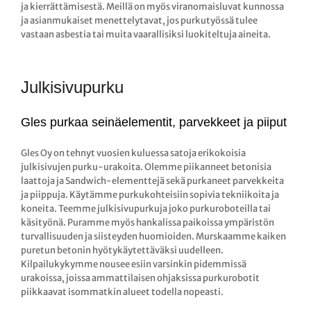
ja kierrättämisestä. Meillä on myös viranomaisluvat kunnossa
ja asianmukaiset menettelytavat, jos purkutyössä tulee
vastaan asbestia tai muita vaarallisiksi luokiteltuja aineita.
Julkisivupurku
Gles purkaa seinäelementit, parvekkeet ja piiput
Gles Oy on tehnyt vuosien kuluessa satoja erikokoisia
julkisivujen purku-urakoita. Olemme piikanneet betonisia
laattoja ja Sandwich-elementtejä sekä purkaneet parvekkeita
ja piippuja. Käytämme purkukohteisiin sopivia tekniikoita ja
koneita. Teemme julkisivupurkuja joko purkuroboteilla tai
käsityönä. Puramme myös hankalissa paikoissa ympäristön
turvallisuuden ja siisteyden huomioiden. Murskaamme kaiken
puretun betonin hyötykäytettäväksi uudelleen.
Kilpailukykymme nousee esiin varsinkin pidemmissä
urakoissa, joissa ammattilaisen ohjaksissa purkurobotit
piikkaavat isommatkin alueet todella nopeasti.