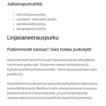
Julkisivupurkutöitä:
betonikuoren purku
sandwich-elementin purku
parvekkeiden purku
savupiippujen purku
Linjasaneerauspurku
Putkiremontti tulossa? Gles hoitaa purkutyöt!
Glesin ammattilaiset hoitavat linjasaneerauksen yhteydessä
tarvittavat purkutyöt. Puramme vanhat vesikalusteet ja
kylpyhuoneiden pintamateriaalit. Tarvittaessa puretaan myös
putkikuilu.
Huolehdimme purkutyössä syntyvän purkujätteen lajittelusta
ja kierrättämisestä. Meillä on myös viranomaisluvat kunnossa
ja asianmukaiset menettelytavat, jos purkutyössä tulee
vastaan asbestia tai muita vaarallisiksi luokiteltuja aineita.