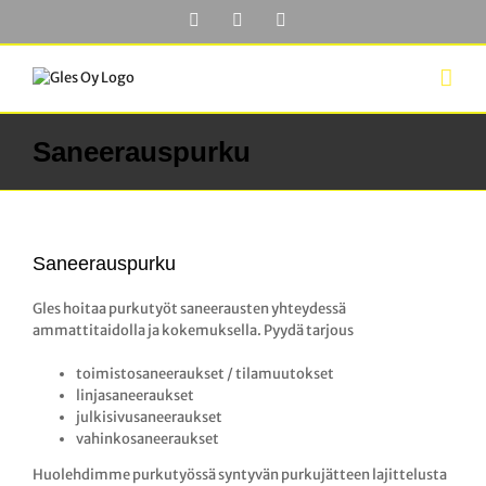
Skip
Facebook
YouTube
LinkedIn
to
content
Saneerauspurku
Saneerauspurku
Gles hoitaa purkutyöt saneerausten yhteydessä
ammattitaidolla ja kokemuksella. Pyydä tarjous
toimistosaneeraukset / tilamuutokset
linjasaneeraukset
julkisivusaneeraukset
vahinkosaneeraukset
Huolehdimme purkutyössä syntyvän purkujätteen lajittelusta