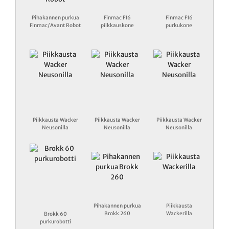
Pihakannen purkua
Finmac F16
Finmac F16
Finmac/Avant Robot
piikkauskone
purkukone
Piikkausta Wacker
Piikkausta Wacker
Piikkausta Wacker
Neusonilla
Neusonilla
Neusonilla
Pihakannen purkua
Piikkausta
Brokk 260
Wackerilla
Brokk 60
purkurobotti