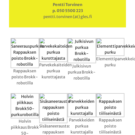
Pentti Torvinen
p. 050 5500 223
pentti.torvinen (at) gles.fi
Elementtiparvekkei
Parvekekaiteiden
purku
Julkisivun
Rappauksen
purkua
purkua Brokk-
poisto Brokk-
kurottajasta
robotilla
robotilla
Parvekkeiden
Rappauksen
Holvin
Sisäsaneerausta:
purkua
poisto
piikkaus Brokk
rappauksen
kurottajalla
tiiliseinästä
50-