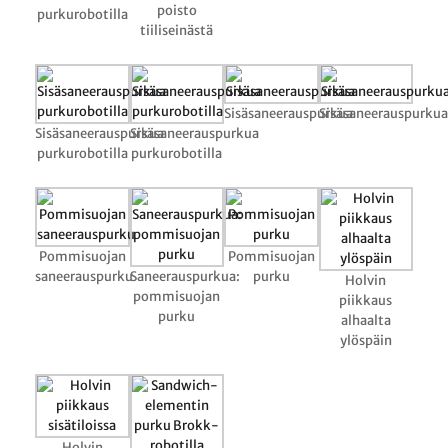
poisto
purkurobotilla
tiiliseinästä
Sisäsaneerauspurkua
Sisäsaneerauspurkua
Sisäsaneerauspurkua
Sisäsaneerauspurkua
purkurobotilla
purkurobotilla
Pommisuojan
Pommisuojan
saneerauspurku
Saneerauspurkua:
purku
Holvin
pommisuojan
piikkaus
purku
alhaalta
ylöspäin
Holvin