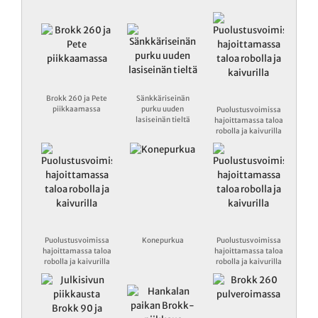
Brokk 260 ja Pete
Sänkkäriseinän
piikkaamassa
purku uuden
Puolustusvoimissa
lasiseinän tieltä
hajoittamassa taloa
robolla ja kaivurilla
Puolustusvoimissa
Konepurkua
Puolustusvoimissa
hajoittamassa taloa
hajoittamassa taloa
robolla ja kaivurilla
robolla ja kaivurilla