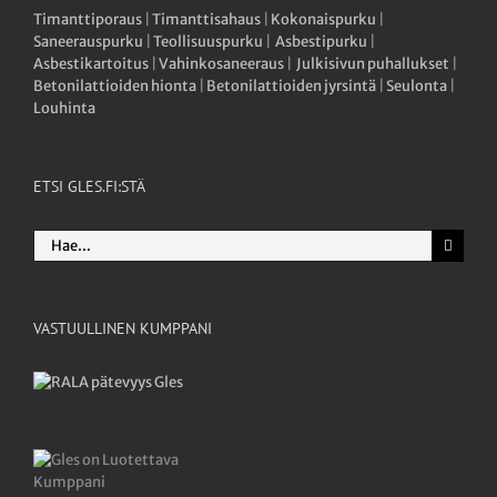
Timanttiporaus
|
Timanttisahaus
|
Kokonaispurku
|
Saneerauspurku
|
Teollisuuspurku
|
Asbestipurku
|
Asbestikartoitus
|
Vahinkosaneeraus
|
Julkisivun puhallukset
|
Betonilattioiden hionta
|
Betonilattioiden jyrsintä
|
Seulonta
|
Louhinta
ETSI GLES.FI:STÄ
Etsi
...
VASTUULLINEN KUMPPANI