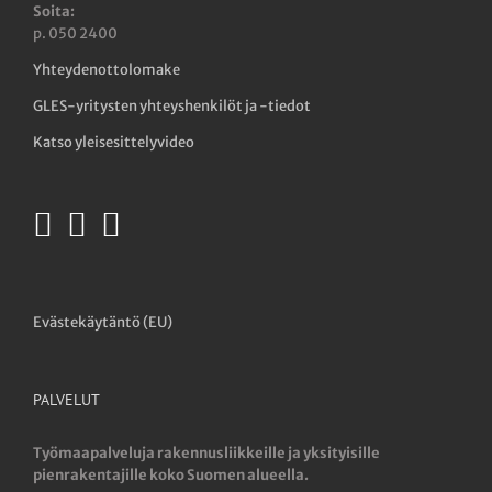
Soita:
p. 050 2400
Yhteydenottolomake
GLES-yritysten yhteyshenkilöt ja -tiedot
Katso yleisesittelyvideo
Evästekäytäntö (EU)
PALVELUT
Työmaapalveluja rakennusliikkeille ja yksityisille
pienrakentajille koko Suomen alueella.