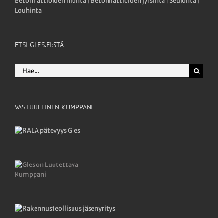
Betonilattioiden hionta
|
Betonilattioiden jyrsintä
|
Seulonta
|
Louhinta
ETSI GLES.FI:STÄ
Etsi
...
VASTUULLINEN KUMPPANI