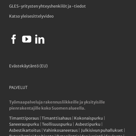
GLES-yritysten yhteyshenkilöt ja -tiedot
Katso yleisesittelyvideo
Evästekäytäntö (EU)
PALVELUT
Työmaapalveluja rakennusliikkeille ja yksityisille
pienrakentajille koko Suomen alueella.
Timanttiporaus
|
Timanttisahaus
|
Kokonaispurku
|
Saneerauspurku
|
Teollisuuspurku
|
Asbestipurku
|
Asbestikartoitus
|
Vahinkosaneeraus
|
Julkisivun puhallukset
|