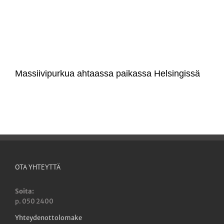
Massiivipurkua ahtaassa paikassa Helsingissä
OTA YHTEYTTÄ
Soita:
p. 050 2400
Yhteydenottolomake