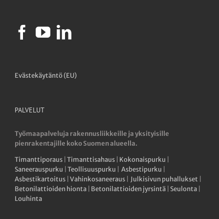
Evästekäytäntö (EU)
PALVELUT
Työmaapalveluja rakennusliikkeille ja yksityisille
pienrakentajille koko Suomen alueella.
Timanttiporaus
|
Timanttisahaus
|
Kokonaispurku
|
Saneerauspurku
|
Teollisuuspurku
|
Asbestipurku
|
Asbestikartoitus
|
Vahinkosaneeraus
|
Julkisivun puhallukset
|
Betonilattioiden hionta
|
Betonilattioiden jyrsintä
|
Seulonta
|
Louhinta