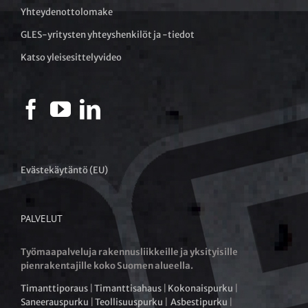
Yhteydenottolomake
GLES-yritysten yhteyshenkilöt ja -tiedot
Katso yleisesittelyvideo
Evästekäytäntö (EU)
PALVELUT
Työmaapalveluja rakennusliikkeille ja yksityisille
pienrakentajille koko Suomen alueella.
Timanttiporaus
|
Timanttisahaus
|
Kokonaispurku
|
Saneerauspurku
|
Teollisuuspurku
|
Asbestipurku
|