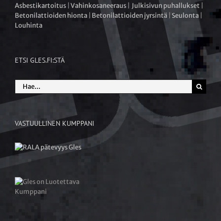
Asbestikartoitus
|
Vahinkosaneeraus
|
Julkisivun puhallukset
|
Betonilattioiden hionta
|
Betonilattioiden jyrsintä
|
Seulonta
|
Louhinta
ETSI GLES.FI:STÄ
Etsi
...
VASTUULLINEN KUMPPANI