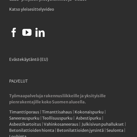
Katso yleisesittelyvideo
Evästekäytäntö (EU)
PALVELUT
Työmaapalveluja rakennusliikkeille ja yksityisille
pienrakentajille koko Suomen alueella.
Timanttiporaus
|
Timanttisahaus
|
Kokonaispurku
|
Saneerauspurku
|
Teollisuuspurku
|
Asbestipurku
|
Asbestikartoitus
|
Vahinkosaneeraus
|
Julkisivun puhallukset
|
Betonilattioiden hionta
|
Betonilattioiden jyrsintä
|
Seulonta
|
Louhinta