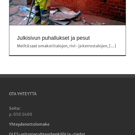
Julkisivun puhallukset ja pesut
Meiltä saat omakotitalojen, rivi- ja kerrostalojen, […]
OTA YHTEYTTÄ
Soita:
p. 050 2400
Yhteydenottolomake
GLES-yritysten yhteyshenkilöt ja -tiedot