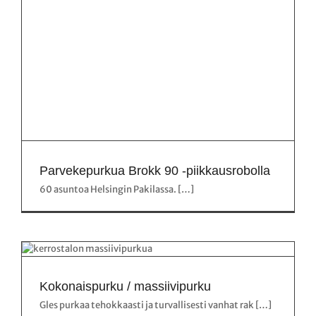
Parvekepurkua Brokk 90 -piikkausrobolla
60 asuntoa Helsingin Pakilassa. […]
Kokonaispurku / massiivipurku
Gles purkaa tehokkaasti ja turvallisesti vanhat rak […]