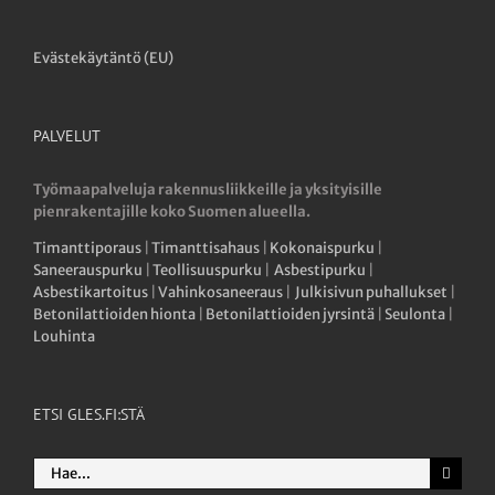
Evästekäytäntö (EU)
PALVELUT
Työmaapalveluja rakennusliikkeille ja yksityisille
pienrakentajille koko Suomen alueella.
Timanttiporaus
|
Timanttisahaus
|
Kokonaispurku
|
Saneerauspurku
|
Teollisuuspurku
|
Asbestipurku
|
Asbestikartoitus
|
Vahinkosaneeraus
|
Julkisivun puhallukset
|
Betonilattioiden hionta
|
Betonilattioiden jyrsintä
|
Seulonta
|
Louhinta
ETSI GLES.FI:STÄ
Etsi
...