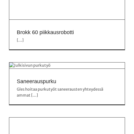
Brokk 60 piikkausrobotti
[…]
Saneerauspurku
Gles hoitaa purkutyöt saneerausten yhteydessä
ammat […]