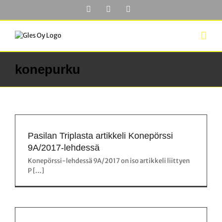
Skip
Facebook
YouTube
LinkedIn
to
content
konepurku
Pasilan Triplasta artikkeli Konepörssi
9A/2017-lehdessä
Konepörssi-lehdessä 9A/2017 on iso artikkeli liittyen
P […]