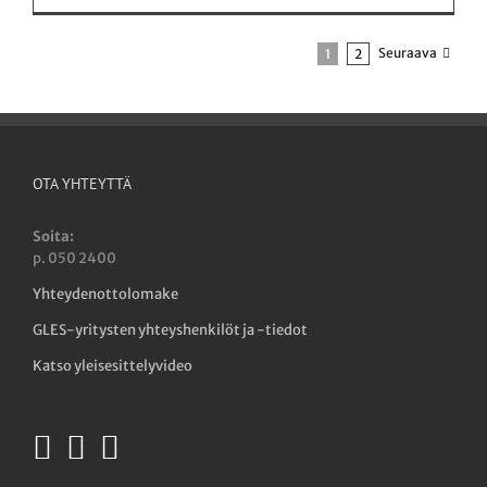
Seuraava
1
2
OTA YHTEYTTÄ
Soita:
p. 050 2400
Yhteydenottolomake
GLES-yritysten yhteyshenkilöt ja -tiedot
Katso yleisesittelyvideo