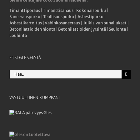
pienrakentajille koko Suomen alueella.
Timanttiporaus
|
Timanttisahaus
|
Kokonaispurku
|
Saneerauspurku
|
Teollisuuspurku
|
Asbestipurku
|
Asbestikartoitus
|
Vahinkosaneeraus
|
Julkisivun puhallukset
|
Betonilattioiden hionta
|
Betonilattioiden jyrsintä
|
Seulonta
|
Louhinta
ETSI GLES.FI:STÄ
Etsi
...
VASTUULLINEN KUMPPANI