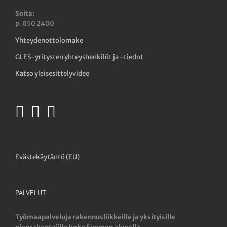
Soita:
p. 050 2400
Yhteydenottolomake
GLES-yritysten yhteyshenkilöt ja -tiedot
Katso yleisesittelyvideo
Evästekäytäntö (EU)
PALVELUT
Työmaapalveluja rakennusliikkeille ja yksityisille