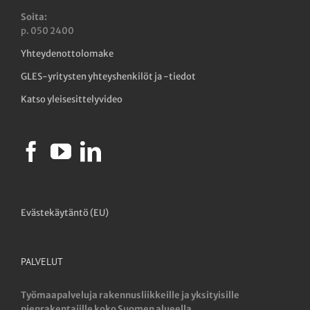
Soita:
p. 050 2400
Yhteydenottolomake
GLES-yritysten yhteyshenkilöt ja -tiedot
Katso yleisesittelyvideo
Evästekäytäntö (EU)
PALVELUT
Työmaapalveluja rakennusliikkeille ja yksityisille
pienrakentajille koko Suomen alueella.