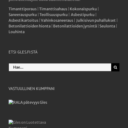
Timanttiporaus
|
Timanttisahaus
|
Kokonaispurku
|
Saneerauspurku
|
Teollisuuspurku
|
Asbestipurku
|
Asbestikartoitus
|
Vahinkosaneeraus
|
Julkisivun puhallukset
|
Betonilattioiden hionta
|
Betonilattioiden jyrsintä
|
Seulonta
|
Louhinta
ETSI GLES.FI:STÄ
Etsi
...
VASTUULLINEN KUMPPANI