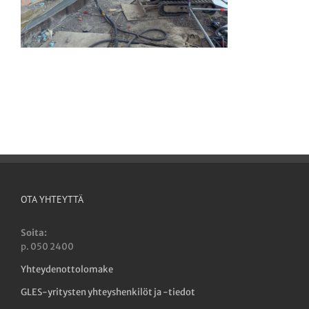
OTA YHTEYTTÄ
Soita:
p. 050 2400
Yhteydenottolomake
GLES-yritysten yhteyshenkilöt ja -tiedot