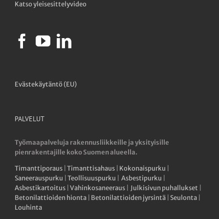
Katso yleisesittelyvideo
Evästekäytäntö (EU)
PALVELUT
Työmaapalveluja rakennusliikkeille ja yksityisille
pienrakentajille koko Suomen alueella.
Timanttiporaus
|
Timanttisahaus
|
Kokonaispurku
|
Saneerauspurku
|
Teollisuuspurku
|
Asbestipurku
|
Asbestikartoitus
|
Vahinkosaneeraus
|
Julkisivun puhallukset
|
Betonilattioiden hionta
|
Betonilattioiden jyrsintä
|
Seulonta
|
Louhinta