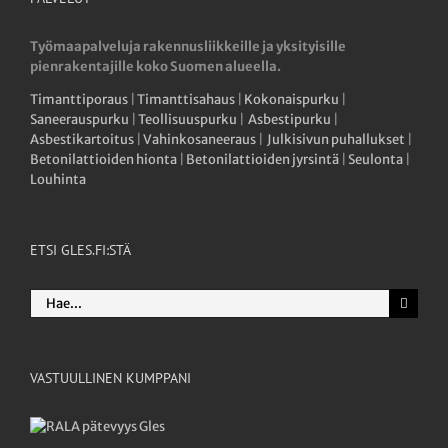
Työmaapalveluja rakennusliikkeille ja yksityisille
pienrakentajille koko Suomen alueella.
Timanttiporaus
|
Timanttisahaus
|
Kokonaispurku
|
Saneerauspurku
|
Teollisuuspurku
|
Asbestipurku
|
Asbestikartoitus
|
Vahinkosaneeraus
|
Julkisivun puhallukset
|
Betonilattioiden hionta
|
Betonilattioiden jyrsintä
|
Seulonta
|
Louhinta
ETSI GLES.FI:STÄ
Etsi
...
VASTUULLINEN KUMPPANI