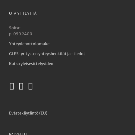
OTA YHTEYTTÄ
Soita:
p. 050 2400
Yhteydenottolomake
GLES-yritysten yhteyshenkilöt ja -tiedot
Katso yleisesittelyvideo
Evästekäytäntö (EU)
PALVELUT