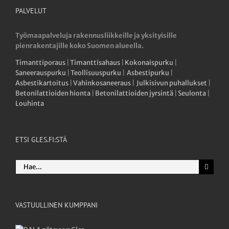
PALVELUT
Työmaapalveluja rakennusliikkeille ja yksityisille
pienrakentajille koko Suomen alueella.
Timanttiporaus
|
Timanttisahaus
|
Kokonaispurku
|
Saneerauspurku
|
Teollisuuspurku
|
Asbestipurku
|
Asbestikartoitus
|
Vahinkosaneeraus
|
Julkisivun puhallukset
|
Betonilattioiden hionta
|
Betonilattioiden jyrsintä
|
Seulonta
|
Louhinta
ETSI GLES.FI:STÄ
Etsi
...
VASTUULLINEN KUMPPANI