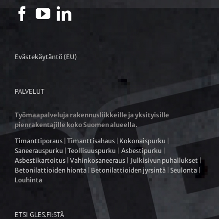
Evästekäytäntö (EU)
PALVELUT
Työmaapalveluja rakennusliikkeille ja yksityisille
pienrakentajille koko Suomen alueella.
Timanttiporaus
|
Timanttisahaus
|
Kokonaispurku
|
Saneerauspurku
|
Teollisuuspurku
|
Asbestipurku
|
Asbestikartoitus
|
Vahinkosaneeraus
|
Julkisivun puhallukset
|
Betonilattioiden hionta
|
Betonilattioiden jyrsintä
|
Seulonta
|
Louhinta
ETSI GLES.FI:STÄ