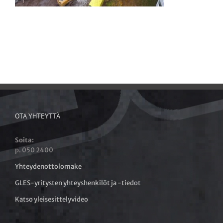
OTA YHTEYTTÄ
Soita:
p. 050 2400
Yhteydenottolomake
GLES-yritysten yhteyshenkilöt ja -tiedot
Katso yleisesittelyvideo