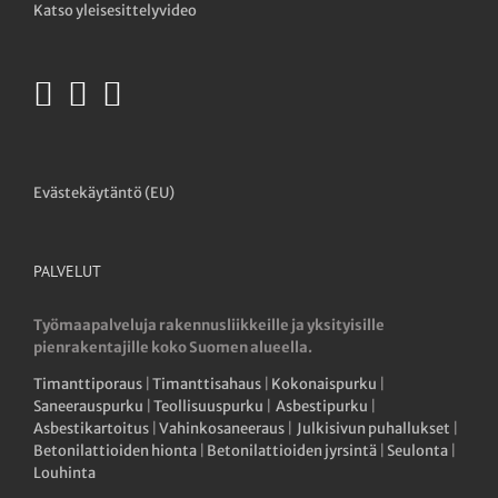
Katso yleisesittelyvideo
Evästekäytäntö (EU)
PALVELUT
Työmaapalveluja rakennusliikkeille ja yksityisille
pienrakentajille koko Suomen alueella.
Timanttiporaus
|
Timanttisahaus
|
Kokonaispurku
|
Saneerauspurku
|
Teollisuuspurku
|
Asbestipurku
|
Asbestikartoitus
|
Vahinkosaneeraus
|
Julkisivun puhallukset
|
Betonilattioiden hionta
|
Betonilattioiden jyrsintä
|
Seulonta
|
Louhinta