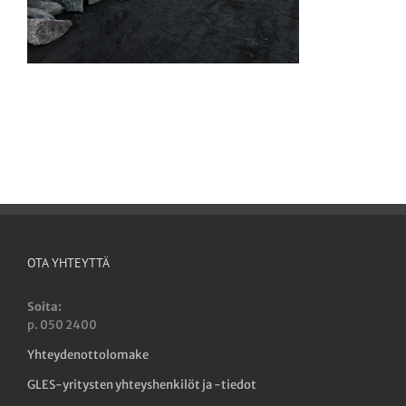
OTA YHTEYTTÄ
Soita:
p. 050 2400
Yhteydenottolomake
GLES-yritysten yhteyshenkilöt ja -tiedot