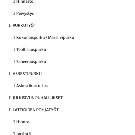
Hinnasto
Päivystys
PURKUTYÖT
Kokonaispurku / Massiivipurku
Teollisuuspurku
Saneerauspurku
ASBESTIPURKU
Asbestikartoitus
JULKISIVUN PUHALLUKSET
LATTIOIDEN POHJATYÖT
Hionta
Jyrsintä