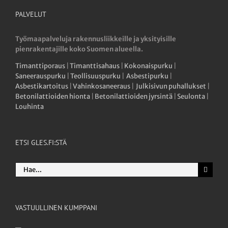
PALVELUT
Työmaapalveluja rakennusliikkeille ja yksityisille
pienrakentajille koko Suomen alueella.
Timanttiporaus
|
Timanttisahaus
|
Kokonaispurku
|
Saneerauspurku
|
Teollisuuspurku
|
Asbestipurku
|
Asbestikartoitus
|
Vahinkosaneeraus
|
Julkisivun puhallukset
|
Betonilattioiden hionta
|
Betonilattioiden jyrsintä
|
Seulonta
|
Louhinta
ETSI GLES.FI:STÄ
Etsi
...
VASTUULLINEN KUMPPANI