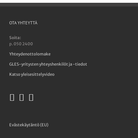
OTA YHTEYTTÄ
Soita:
p. 050 2400
Yhteydenottolomake
GLES-yritysten yhteyshenkilöt ja -tiedot
Katso yleisesittelyvideo
Evästekäytäntö (EU)