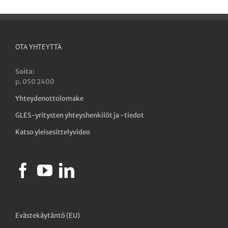
OTA YHTEYTTÄ
Soita:
p. 050 2400
Yhteydenottolomake
GLES-yritysten yhteyshenkilöt ja -tiedot
Katso yleisesittelyvideo
Evästekäytäntö (EU)