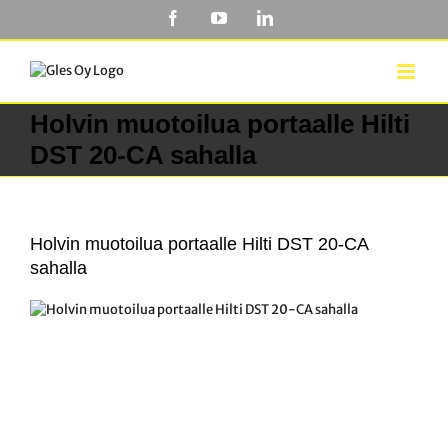
Skip
Facebook
YouTube
LinkedIn
to
content
Holvin muotoilua portaalle Hilti
DST 20-CA sahalla
Holvin muotoilua portaalle Hilti DST 20-CA
sahalla