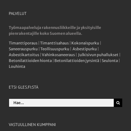
PALVELUT
Työmaapalveluja rakennusliikkeille ja yksityisille
pienrakentajille koko Suomen alueella.
Timanttiporaus
|
Timanttisahaus
|
Kokonaispurku
|
Saneerauspurku
|
Teollisuuspurku
|
Asbestipurku
|
Asbestikartoitus
|
Vahinkosaneeraus
|
Julkisivun puhallukset
|
Betonilattioiden hionta
|
Betonilattioiden jyrsintä
|
Seulonta
|
Louhinta
ETSI GLES.FI:STÄ
Etsi
...
VASTUULLINEN KUMPPANI