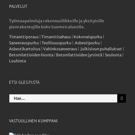
PALVELUT
Työmaapalveluja rakennusliikkeille ja yksityisille
pienrakentajille koko Suomen alueella.
Timanttiporaus
|
Timanttisahaus
|
Kokonaispurku
|
Saneerauspurku
|
Teollisuuspurku
|
Asbestipurku
|
Asbestikartoitus
|
Vahinkosaneeraus
|
Julkisivun puhallukset
|
Betonilattioiden hionta
|
Betonilattioiden jyrsintä
|
Seulonta
|
Louhinta
ETSI GLES.FI:STÄ
Etsi
...
VASTUULLINEN KUMPPANI