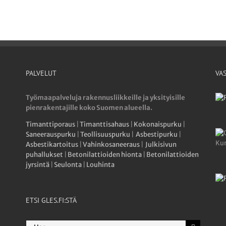
PALVELUT
VA
Työmaapalveluja rakennusliikkeille ja yksityisille
pienrakentajille koko Suomen alueella.
Timanttiporaus
|
Timanttisahaus
|
Kokonaispurku
|
Saneerauspurku
|
Teollisuuspurku
|
Asbestipurku
|
Asbestikartoitus
|
Vahinkosaneeraus
|
Julkisivun
puhallukset
|
Betonilattioiden hionta
|
Betonilattioiden
jyrsintä
|
Seulonta
|
Louhinta
ETSI GLES.FI:STÄ
Etsi