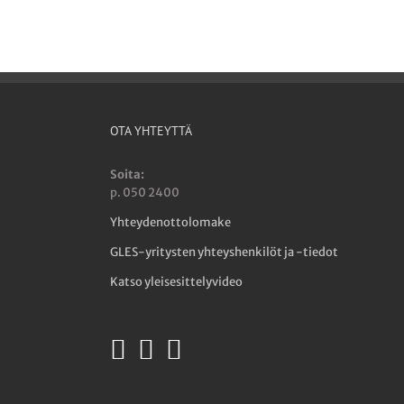
OTA YHTEYTTÄ
Soita:
p. 050 2400
Yhteydenottolomake
GLES-yritysten yhteyshenkilöt ja -tiedot
Katso yleisesittelyvideo