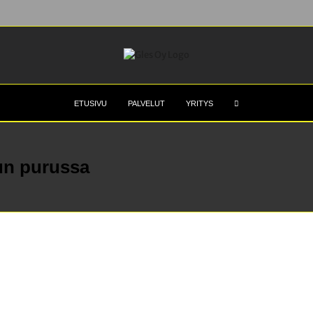
ETUSIVU
PALVELUT
YRITYS
vun purussa