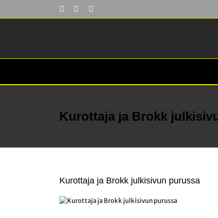
Skip
Facebook
YouTube
LinkedIn
to
content
Kurottaja ja Brokk julkisi
Kurottaja ja Brokk julkisivun purussa