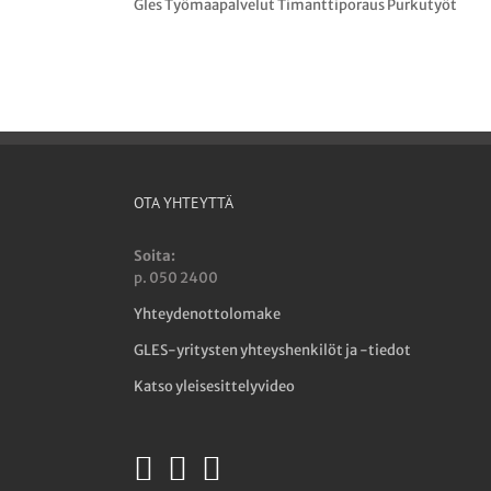
Gles Työmaapalvelut Timanttiporaus Purkutyöt
OTA YHTEYTTÄ
Soita:
p. 050 2400
Yhteydenottolomake
GLES-yritysten yhteyshenkilöt ja -tiedot
Katso yleisesittelyvideo