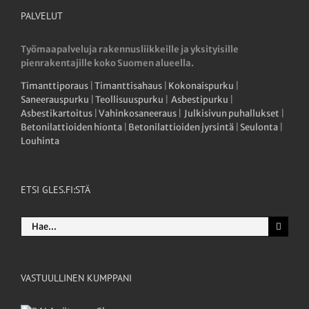
PALVELUT
Työmaapalveluja rakennusliikkeille ja yksityisille
pienrakentajille koko Suomen alueella.
Timanttiporaus
|
Timanttisahaus
|
Kokonaispurku
|
Saneerauspurku
|
Teollisuuspurku
|
Asbestipurku
|
Asbestikartoitus
|
Vahinkosaneeraus
|
Julkisivun puhallukset
|
Betonilattioiden hionta
|
Betonilattioiden jyrsintä
|
Seulonta
|
Louhinta
ETSI GLES.FI:STÄ
Etsi
...
VASTUULLINEN KUMPPANI