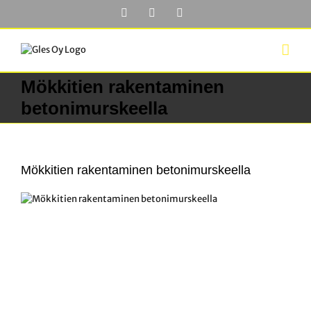
Skip
Facebook
YouTube
LinkedIn
to
content
Mökkitien rakentaminen
betonimurskeella
Mökkitien rakentaminen betonimurskeella