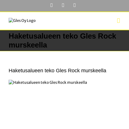
Skip
Facebook
YouTube
LinkedIn
to
content
Haketusalueen teko Gles Rock
murskeella
Haketusalueen teko Gles Rock murskeella