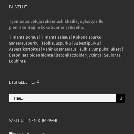
PALVELUT
Työmaapalveluja rakennusliikkeille ja yksityisille
pienrakentajille koko Suomen alueella.
Timanttiporaus
|
Timanttisahaus
|
Kokonaispurku
|
Saneerauspurku
|
Teollisuuspurku
|
Asbestipurku
|
Asbestikartoitus
|
Vahinkosaneeraus
|
Julkisivun puhallukset
|
Betonilattioiden hionta
|
Betonilattioiden jyrsintä
|
Seulonta
|
Louhinta
ETSI GLES.FI:STÄ
Etsi
...
VASTUULLINEN KUMPPANI