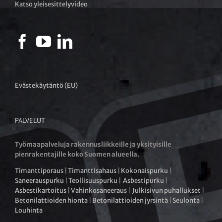
Katso yleisesittelyvideo
Evästekäytäntö (EU)
PALVELUT
Työmaapalveluja rakennusliikkeille ja yksityisille
pienrakentajille koko Suomen alueella.
Timanttiporaus
|
Timanttisahaus
|
Kokonaispurku
|
Saneerauspurku
|
Teollisuuspurku
|
Asbestipurku
|
Asbestikartoitus
|
Vahinkosaneeraus
|
Julkisivun puhallukset
|
Betonilattioiden hionta
|
Betonilattioiden jyrsintä
|
Seulonta
|
Louhinta