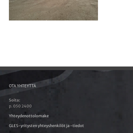
OTA YHTEYTTÄ
Soita:
p. 050 2400
Yhteydenottolomake
GLES-yritysten yhteyshenkilöt ja -tiedot