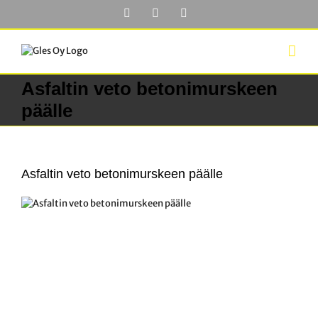
Skip
Facebook
YouTube
LinkedIn
to
content
Asfaltin veto betonimurskeen
päälle
Asfaltin veto betonimurskeen päälle