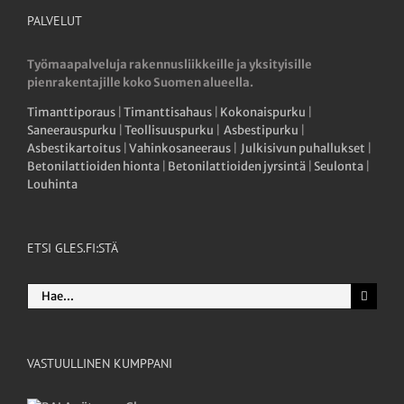
PALVELUT
Työmaapalveluja rakennusliikkeille ja yksityisille
pienrakentajille koko Suomen alueella.
Timanttiporaus
|
Timanttisahaus
|
Kokonaispurku
|
Saneerauspurku
|
Teollisuuspurku
|
Asbestipurku
|
Asbestikartoitus
|
Vahinkosaneeraus
|
Julkisivun puhallukset
|
Betonilattioiden hionta
|
Betonilattioiden jyrsintä
|
Seulonta
|
Louhinta
ETSI GLES.FI:STÄ
Etsi
...
VASTUULLINEN KUMPPANI