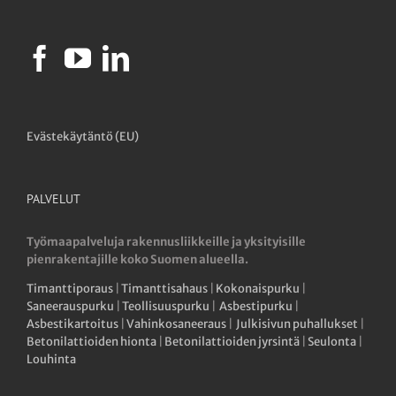
Evästekäytäntö (EU)
PALVELUT
Työmaapalveluja rakennusliikkeille ja yksityisille
pienrakentajille koko Suomen alueella.
Timanttiporaus
|
Timanttisahaus
|
Kokonaispurku
|
Saneerauspurku
|
Teollisuuspurku
|
Asbestipurku
|
Asbestikartoitus
|
Vahinkosaneeraus
|
Julkisivun puhallukset
|
Betonilattioiden hionta
|
Betonilattioiden jyrsintä
|
Seulonta
|
Louhinta