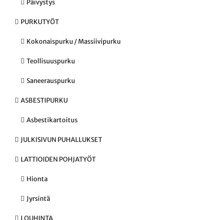
Päivystys
PURKUTYÖT
Kokonaispurku / Massiivipurku
Teollisuuspurku
Saneerauspurku
ASBESTIPURKU
Asbestikartoitus
JULKISIVUN PUHALLUKSET
LATTIOIDEN POHJATYÖT
Hionta
Jyrsintä
LOUHINTA