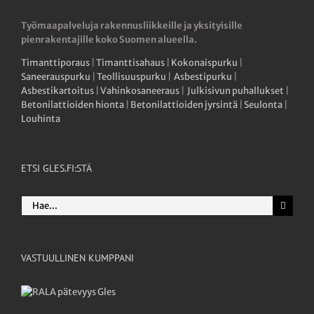
Työmaapalveluja rakennusliikkeille ja yksityisille
pienrakentajille koko Suomen alueella.
Timanttiporaus
|
Timanttisahaus
|
Kokonaispurku
|
Saneerauspurku
|
Teollisuuspurku
|
Asbestipurku
|
Asbestikartoitus
|
Vahinkosaneeraus
|
Julkisivun puhallukset
|
Betonilattioiden hionta
|
Betonilattioiden jyrsintä
|
Seulonta
|
Louhinta
ETSI GLES.FI:STÄ
Etsi
...
VASTUULLINEN KUMPPANI