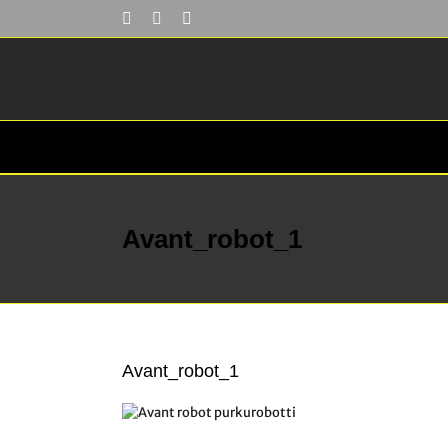
Skip
Facebook
YouTube
LinkedIn
to
content
Avant_robot_1
Avant_robot_1