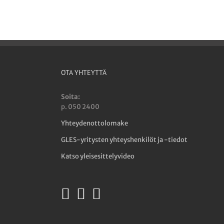
OTA YHTEYTTÄ
Soita:
p. 050 2400
Yhteydenottolomake
GLES-yritysten yhteyshenkilöt ja -tiedot
Katso yleisesittelyvideo