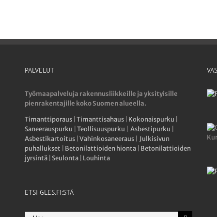
PALVELUT
VA
Työmaapalveluja rakennusliikkeille ja yksityisille
pienrakentajille koko Suomen alueella.
Timanttiporaus
|
Timanttisahaus
|
Kokonaispurku
|
Saneerauspurku
|
Teollisuuspurku
|
Asbestipurku
|
Asbestikartoitus
|
Vahinkosaneeraus
|
Julkisivun
puhallukset
|
Betonilattioiden hionta
|
Betonilattioiden
jyrsintä
|
Seulonta
|
Louhinta
ETSI GLES.FI:STÄ
Etsi